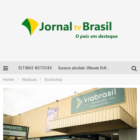
ÚLTIMAS NOTÍCIAS
Sucesso absoluto: Ultimate Drift 2026 reúne milhares de fãs e consagra campeões no Mega Space
Home
Notícias
Economia
LMaior campeonato de drift da América Latina arrecada doações para vítimas das chuvas em MG neste fim de semana
Chega de mistério! Baianas Ozadas lança tema do carnaval de 2026 nesta terça-feira
Em abril, Boulevard Shopping BH realiza sorteio de TVs 4K