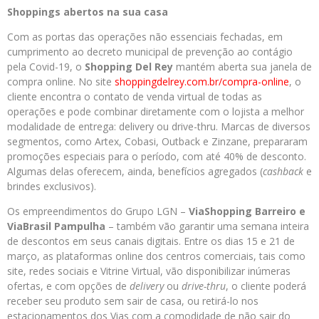
Shoppings abertos na sua casa
Com as portas das operações não essenciais fechadas, em
cumprimento ao decreto municipal de prevenção ao contágio
pela Covid-19, o
Shopping Del Rey
mantém aberta sua janela de
compra online. No site
shoppingdelrey.com.br/compra-
online
, o
cliente encontra o contato de venda virtual de todas as
operações e pode combinar diretamente com o lojista a melhor
modalidade de entrega: delivery ou drive-thru. Marcas de diversos
segmentos, como Artex, Cobasi, Outback e Zinzane, prepararam
promoções especiais para o período, com até 40% de desconto.
Algumas delas oferecem, ainda, benefícios agregados (
cashback
e
brindes exclusivos).
Os empreendimentos do Grupo LGN –
ViaShopping Barreiro e
ViaBrasil Pampulha
– também vão garantir uma semana inteira
de descontos em seus canais digitais. Entre os dias 15 e 21 de
março, as plataformas online dos centros comerciais, tais como
site, redes sociais e Vitrine Virtual, vão disponibilizar inúmeras
ofertas, e com opções de
delivery
ou
drive-thru
, o cliente poderá
receber seu produto sem sair de casa, ou retirá-lo nos
estacionamentos dos Vias com a comodidade de não sair do