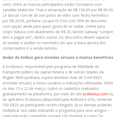
carro. Entre as marcas participantes estão Constance com
sandália Multicolor Tiras e Amarração de R$ 139,99 por R$ 89,99,
Le Biscuit com kit de seis potes de Vidro com fecho hermético
por R$ 29,99, perfume Lacqua Di Fiori com 30% de desconto;
com opção ainda para quem gosta de se cuidar, creme para
corpo Natura com abatimento de R$ 20, lanche Subway “compre
dois e pague um”, dentre outras. Os descontos devem aquecer
as vendas e auxiliar no momento em que a única aposta dos
comerciantes é a venda remota.
Andar de ônibus gera moedas virtuais e muitos benefícios
A Ecobonuz, responsável pelo programa de fidelidade do
transporte público da capital mineira e de outras cidades da
Região Metropolitana, espera distribuir mais de 5 mil EBZs
(moedas virtuais) a novos usuários e indicações efetivadas. Entre
os dias 15 e 22 de março, todos os cadastros realizados
gratuitamente na plataforma, por meio do site
ecobonuz.com
ou
do aplicativo Ecobonuz (disponível para Android e IOS), renderão
100 EBZs ao participante recém-chegado. Já os demais poderão
multiplicar seu saldo indicando o programa para seus amigos –
cada indicação convertida somará 100 moedas à conta. Os