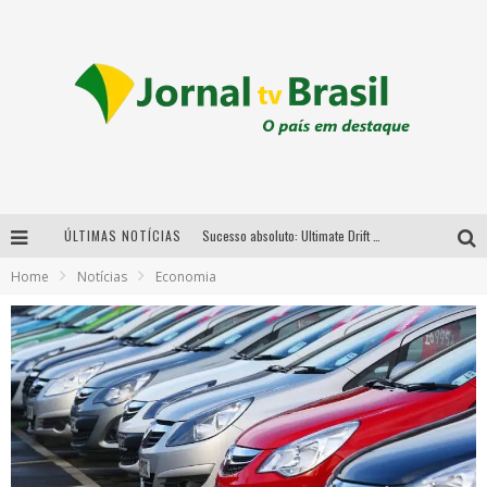
ÚLTIMAS NOTÍCIAS
Sucesso absoluto: Ultimate Drift 2026 reúne milhares de fãs e consagra campeões no Mega Space
Home
Notícias
Economia
LMaior campeonato de drift da América Latina arrecada doações para vítimas das chuvas em MG neste fim de semana
Chega de mistério! Baianas Ozadas lança tema do carnaval de 2026 nesta terça-feira
Em abril, Boulevard Shopping BH realiza sorteio de TVs 4K