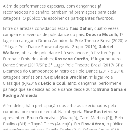
Além de performances especiais, com dançarinos já
reconhecidos no cenário, também há premiações para cada
categoria. O público vai escolher os participantes favoritos.
Entre os artistas convidados estão
Taís Daher
, quatro vezes
campeã em eventos de pole dance do país;
Débora Mozelli
, 1º
lugar na categoria Drama Amador do Pole Theatre Brasil (2020) e
1º lugar Pole Dance Show categoria Grupo (2019);
Gabriel
Wallace
, atleta de pole dance há seis anos e já fez turnê pela
Europa e Emirados Árabes;
Roseane Corrêa
, 1º lugar no Aero
Dance Show (2017/SP); 3° Lugar Pole Theatre Brazil (2017/ SP);
Bicampeã do Campeonato Mineiro de Pole Dance (2017 e 2018,
categoria profissional/BH);
Bianca Brochier
, 1º lugar Pole
Classique (RJ/2018);
Letícia Coui,
atriz, dançarina, performer e
palhaça que se dedica ao pole dance desde 2015;
Bruna Gama e
Rodrigo Almeida.
Além deles, há a participação dos artistas selecionados pela
curadoria por meio de edital. Na categoria
Flow Rasteiro
, se
apresentam Bruna Gonçalves (Guarujá), Carol Martins (RJ), Bela
Paulino (BH) e Tayná Teles (Aracajú). Em
Flow Aéreo
, o público
vai conferir as artistas Camila Tonks (BH), Débora Souto (BH),