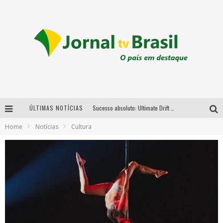
ÚLTIMAS NOTÍCIAS
Sucesso absoluto: Ultimate Drift 2026 reúne milhares de fãs e consagra campeões no Mega Space
Home
Notícias
Cultura
LMaior campeonato de drift da América Latina arrecada doações para vítimas das chuvas em MG neste fim de semana
Chega de mistério! Baianas Ozadas lança tema do carnaval de 2026 nesta terça-feira
Em abril, Boulevard Shopping BH realiza sorteio de TVs 4K