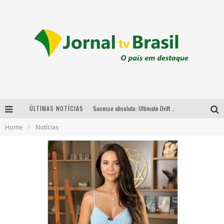
ÚLTIMAS NOTÍCIAS
Sucesso absoluto: Ultimate Drift 2026 reúne milhares de fãs e consagra campeões no Mega Space
Home
Notícias
LMaior campeonato de drift da América Latina arrecada doações para vítimas das chuvas em MG neste fim de semana
Chega de mistério! Baianas Ozadas lança tema do carnaval de 2026 nesta terça-feira
Em abril, Boulevard Shopping BH realiza sorteio de TVs 4K