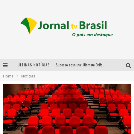
ÚLTIMAS NOTÍCIAS
Sucesso absoluto: Ultimate Drift 2026 reúne milhares de fãs e consagra campeões no Mega Space
Home
Notícias
LMaior campeonato de drift da América Latina arrecada doações para vítimas das chuvas em MG neste fim de semana
Chega de mistério! Baianas Ozadas lança tema do carnaval de 2026 nesta terça-feira
Em abril, Boulevard Shopping BH realiza sorteio de TVs 4K