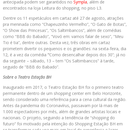
antecipada podem ser garantidos no
Sympla
, além de
encontrados na loja Leitura do shopping, no piso L3.
Dentre os 11 espetáculos em cartaz até 27 de agosto, atrações
pra meninada como “Chapeuzinho Vermelho”, “O Gato de Botas”,
“O Show das Princesas”, “Os Saltimbancos”, além de comédias
como “BBB do Babado”, “Vovó em: vamos falar de sexo”, “Meu
Tio é tia”, dentre outras. Desta vez, três obras em cartaz
prometem divertir os pequenos e os grandões: na sexta-feira, dia
12, é a vez da comédia
“
Como desencalhar depois dos 30”; já no
dia seguinte – sábado, 13 – tem “Os Saltimbancos” à tarde,
seguido de “BBB do Babado”.
Sobre o Teatro Estação BH
Inaugurado em 2017, o Teatro Estação BH foi o primeiro teatro
permanente dentro de um shopping center em Belo Horizonte,
sendo considerado uma referência para a cena cultural da região.
Antes da pandemia do Coronavírus, passavam por lá mais de
1.000 espec­tadores por mês, além de grandes artistas locais e
nacionais. O projeto, seguindo a tendência de “shopping do
futuro” foi motivado pela intenção do Shopping Estação BH em
se transformar cada vez mais em local de experiência e lazer