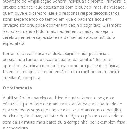
(Aparelho de Amplificação Sonora Individual) e pronto. Primeiro, é
preciso entender que escutamos com o ouvido, mas, na verdade,
quem ouve é o cérebro. Ele é o responsável por decodificar os
sons. Dependendo do tempo em que o paciente ficou em
privação sonora, pode ocorrer um declínio cognitivo. O famoso
‘estou escutando tudo, mas, não entendo nada’, ou seja, o
cérebro perdeu a capacidade de dar sentido aos sons”, diz a
especialista.
Portanto, a reabilitação auditiva exigirá maior paciência e
persistência tanto do usuário quanto da família. “Repito, o
aparelho de audição não funciona como um passe de mágica,
fazendo com que a compreensão da fala melhore de maneira
imediata”, completa.
O tratamento
A utilização do aparelho auditivo é um tratamento seguro e
eficaz. “O que ocorre de maneira instantânea é a capacidade de
ouvir todos os sons que não se escutava mais como o barulho
do chinelo, da chuva, o tic-tac do relógio, o pássaro cantando, o
som da TV muito mais baixo ou a campainha, por exemplo”, frisa
a especialista.