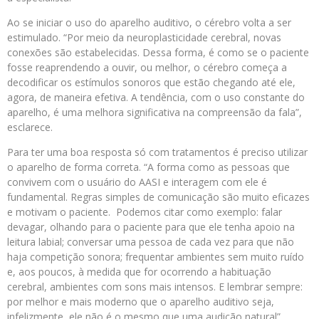
Ao se iniciar o uso do aparelho auditivo, o cérebro volta a ser
estimulado. “Por meio da neuroplasticidade cerebral, novas
conexões são estabelecidas. Dessa forma, é como se o paciente
fosse reaprendendo a ouvir, ou melhor, o cérebro começa a
decodificar os estímulos sonoros que estão chegando até ele,
agora, de maneira efetiva. A tendência, com o uso constante do
aparelho, é uma melhora significativa na compreensão da fala”,
esclarece.
Para ter uma boa resposta só com tratamentos é preciso utilizar
o aparelho de forma correta. “A forma como as pessoas que
convivem com o usuário do AASI e interagem com ele é
fundamental. Regras simples de comunicação são muito eficazes
e motivam o paciente. Podemos citar como exemplo: falar
devagar, olhando para o paciente para que ele tenha apoio na
leitura labial; conversar uma pessoa de cada vez para que não
haja competição sonora; frequentar ambientes sem muito ruído
e, aos poucos, à medida que for ocorrendo a habituação
cerebral, ambientes com sons mais intensos. E lembrar sempre:
por melhor e mais moderno que o aparelho auditivo seja,
infelizmente, ele não é o mesmo que uma audição natural”,