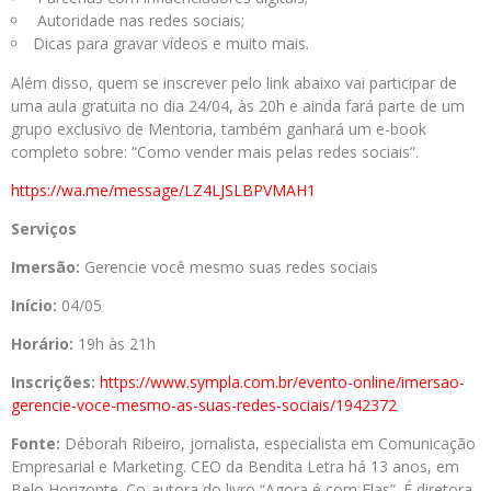
Autoridade nas redes sociais;
Dicas para gravar vídeos e muito mais.
Além disso, quem se inscrever pelo link abaixo vai participar de
uma aula gratuita no dia 24/04, às 20h e ainda fará parte de um
grupo exclusivo de Mentoria, também ganhará um e-book
completo sobre: “Como vender mais pelas redes sociais”.
https://wa.me/message/
LZ4LJSLBPVMAH1
Serviços
Imersão:
Gerencie você mesmo suas redes sociais
Início:
04/05
Horário:
19h às 21h
Inscrições:
https://www.
sympla.com.br/evento-online/
imersao-
gerencie-voce-mesmo-
as-suas-redes-sociais/1942372
Fonte:
Déborah Ribeiro, jornalista, especialista em Comunicação
Empresarial e Marketing. CEO da Bendita Letra há 13 anos, em
Belo Horizonte. Co-autora do livro “Agora é com Elas”. É diretora