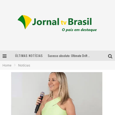
ÚLTIMAS NOTÍCIAS
Sucesso absoluto: Ultimate Drift 2026 reúne milhares de fãs e consagra campeões no Mega Space
Home
Notícias
LMaior campeonato de drift da América Latina arrecada doações para vítimas das chuvas em MG neste fim de semana
Chega de mistério! Baianas Ozadas lança tema do carnaval de 2026 nesta terça-feira
Em abril, Boulevard Shopping BH realiza sorteio de TVs 4K