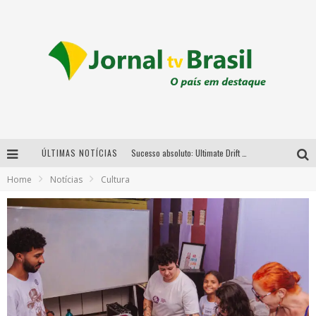
ÚLTIMAS NOTÍCIAS
Sucesso absoluto: Ultimate Drift 2026 reúne milhares de fãs e consagra campeões no Mega Space
Home
Notícias
Cultura
LMaior campeonato de drift da América Latina arrecada doações para vítimas das chuvas em MG neste fim de semana
Chega de mistério! Baianas Ozadas lança tema do carnaval de 2026 nesta terça-feira
Em abril, Boulevard Shopping BH realiza sorteio de TVs 4K