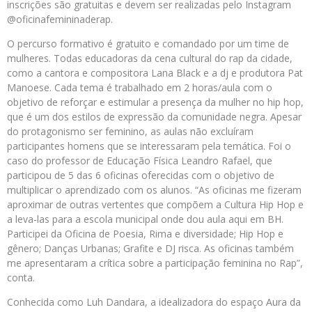
inscrições são gratuitas e devem ser realizadas pelo Instagram
@oficinafemininaderap.
O percurso formativo é gratuito e comandado por um time de
mulheres. Todas educadoras da cena cultural do rap da cidade,
como a cantora e compositora Lana Black e a dj e produtora Pat
Manoese. Cada tema é trabalhado em 2 horas/aula com o
objetivo de reforçar e estimular a presença da mulher no hip hop,
que é um dos estilos de expressão da comunidade negra. Apesar
do protagonismo ser feminino, as aulas não excluíram
participantes homens que se interessaram pela temática. Foi o
caso do professor de Educação Física Leandro Rafael, que
participou de 5 das 6 oficinas oferecidas com o objetivo de
multiplicar o aprendizado com os alunos. “As oficinas me fizeram
aproximar de outras vertentes que compõem a Cultura Hip Hop e
a leva-las para a escola municipal onde dou aula aqui em BH.
Participei da Oficina de Poesia, Rima e diversidade; Hip Hop e
gênero; Danças Urbanas; Grafite e DJ risca. As oficinas também
me apresentaram a crítica sobre a participação feminina no Rap”,
conta.
Conhecida como Luh Dandara, a idealizadora do espaço Aura da