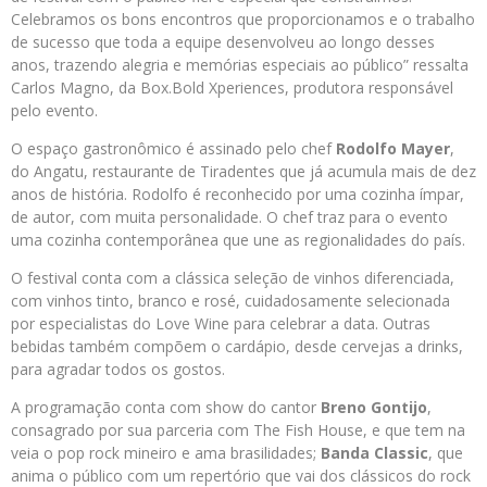
Celebramos os bons encontros que proporcionamos e o trabalho
de sucesso que toda a equipe desenvolveu ao longo desses
anos, trazendo alegria e memórias especiais ao público” ressalta
Carlos Magno, da Box.Bold Xperiences, produtora responsável
pelo evento.
O espaço gastronômico é assinado pelo chef
Rodolfo Mayer
,
do Angatu, restaurante de Tiradentes que já acumula mais de dez
anos de história. Rodolfo é reconhecido por uma cozinha ímpar,
de autor, com muita personalidade. O chef traz para o evento
uma cozinha contemporânea que une as regionalidades do país.
O festival conta com a clássica seleção de vinhos diferenciada,
com vinhos tinto, branco e rosé, cuidadosamente selecionada
por especialistas do Love Wine para celebrar a data. Outras
bebidas também compõem o cardápio, desde cervejas a drinks,
para agradar todos os gostos.
A programação conta com show do cantor
Breno Gontijo
,
consagrado por sua parceria com The Fish House, e que tem na
veia o pop rock mineiro e ama brasilidades;
Banda Classic
, que
anima o público com um repertório que vai dos clássicos do rock