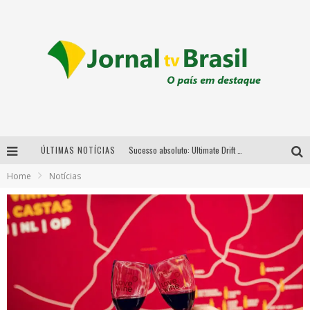
ÚLTIMAS NOTÍCIAS
Sucesso absoluto: Ultimate Drift 2026 reúne milhares de fãs e consagra campeões no Mega Space
Home
Notícias
LMaior campeonato de drift da América Latina arrecada doações para vítimas das chuvas em MG neste fim de semana
Chega de mistério! Baianas Ozadas lança tema do carnaval de 2026 nesta terça-feira
Em abril, Boulevard Shopping BH realiza sorteio de TVs 4K