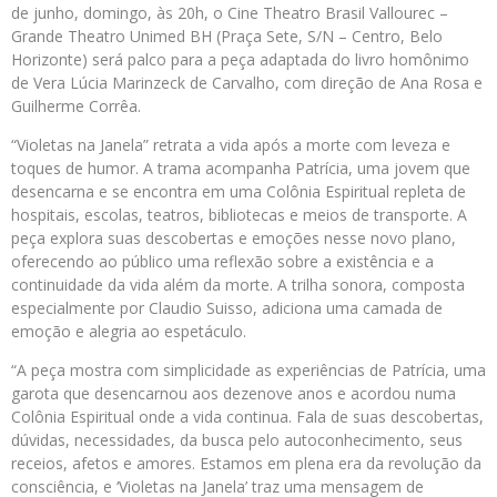
de junho, domingo, às 20h, o Cine Theatro Brasil Vallourec –
Grande Theatro Unimed BH (Praça Sete, S/N – Centro, Belo
Horizonte) será palco para a peça adaptada do livro homônimo
de Vera Lúcia Marinzeck de Carvalho, com direção de Ana Rosa e
Guilherme Corrêa.
“Violetas na Janela” retrata a vida após a morte com leveza e
toques de humor. A trama acompanha Patrícia, uma jovem que
desencarna e se encontra em uma Colônia Espiritual repleta de
hospitais, escolas, teatros, bibliotecas e meios de transporte. A
peça explora suas descobertas e emoções nesse novo plano,
oferecendo ao público uma reflexão sobre a existência e a
continuidade da vida além da morte. A trilha sonora, composta
especialmente por Claudio Suisso, adiciona uma camada de
emoção e alegria ao espetáculo.
“A peça mostra com simplicidade as experiências de Patrícia, uma
garota que desencarnou aos dezenove anos e acordou numa
Colônia Espiritual onde a vida continua. Fala de suas descobertas,
dúvidas, necessidades, da busca pelo autoconhecimento, seus
receios, afetos e amores. Estamos em plena era da revolução da
consciência, e ‘Violetas na Janela’ traz uma mensagem de