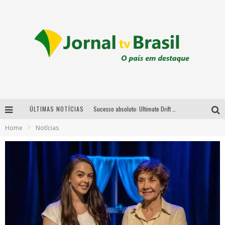
ÚLTIMAS NOTÍCIAS
Sucesso absoluto: Ultimate Drift 2026 reúne milhares de fãs e consagra campeões no Mega Space
Home
Notícias
LMaior campeonato de drift da América Latina arrecada doações para vítimas das chuvas em MG neste fim de semana
Chega de mistério! Baianas Ozadas lança tema do carnaval de 2026 nesta terça-feira
Em abril, Boulevard Shopping BH realiza sorteio de TVs 4K