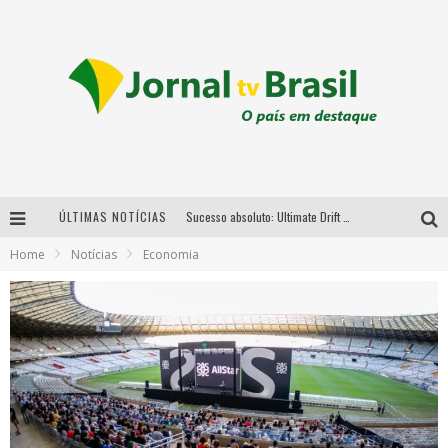
ÚLTIMAS NOTÍCIAS
Sucesso absoluto: Ultimate Drift 2026 reúne milhares de fãs e consagra campeões no Mega Space
Home
Notícias
Economia
LMaior campeonato de drift da América Latina arrecada doações para vítimas das chuvas em MG neste fim de semana
Chega de mistério! Baianas Ozadas lança tema do carnaval de 2026 nesta terça-feira
Em abril, Boulevard Shopping BH realiza sorteio de TVs 4K