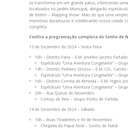
se transforma em um grande palco, oferecendo uma exp
localizados no Jardim Municipal, abrigarão espetáculo
de Belém – Mapping Show’. Mais do que uma simples f
memórias duradouras e solidificando nossa cidade co
completa.
Confira a programação completa do Sonho de N
13 de Dezembro de 2024 – Sexta-Feira
10h – Distrito Faria – E.M. Jovelino Jacinto Furtado
Espetáculo “Uma Aventura Congelante” – Grupo
14h – Distrito Pinheiro Grosso – E.M. CEL. Camil
Espetáculo “Uma Aventura Congelante” – Grupo
16h – Distrito Correia de Almeida – E.M. Higino Jos
Espetáculo “Uma Aventura Congelante” – Grupo
20h – Rua Quinze de Novembro
Cortejo de Reis – Grupo Ponto de Partida
14 de Dezembro de 2024 – Sábado
10h – Ruas Tiradentes e XV de Novembro
Chegada do Papai Noel – Sonho de Natal