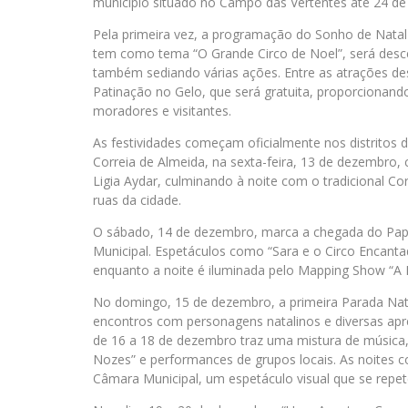
município situado no Campo das Vertentes até 24 d
Pela primeira vez, a programação do Sonho de Nata
tem como tema “O Grande Circo de Noel”, será desce
também sediando várias ações. Entre as atrações des
Patinação no Gelo, que será gratuita, proporcionand
moradores e visitantes.
As festividades começam oficialmente nos distritos d
Correia de Almeida, na sexta-feira, 13 de dezembro
Ligia Aydar, culminando à noite com o tradicional Co
ruas da cidade.
O sábado, 14 de dezembro, marca a chegada do Papa
Municipal. Espetáculos como “Sara e o Circo Encanta
enquanto a noite é iluminada pelo Mapping Show “A E
No domingo, 15 de dezembro, a primeira Parada Nat
encontros com personagens natalinos e diversas apr
de 16 a 18 de dezembro traz uma mistura de música,
Nozes” e performances de grupos locais. As noites
Câmara Municipal, um espetáculo visual que se repet