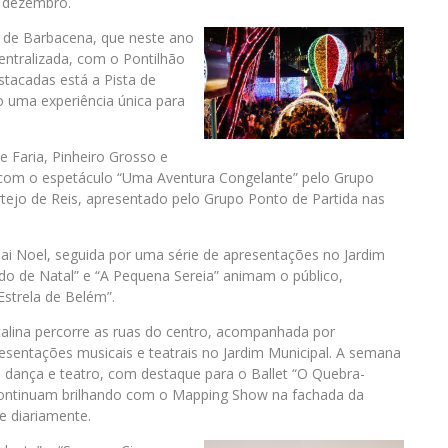
e dezembro.
l de Barbacena, que neste ano
ntralizada, com o Pontilhão
tacadas está a Pista de
o uma experiência única para
e Faria, Pinheiro Grosso e
, com o espetáculo “Uma Aventura Congelante” pelo Grupo
rtejo de Reis, apresentado pelo Grupo Ponto de Partida nas
i Noel, seguida por uma série de apresentações no Jardim
do de Natal” e “A Pequena Sereia” animam o público,
strela de Belém”.
alina percorre as ruas do centro, acompanhada por
esentações musicais e teatrais no Jardim Municipal. A semana
 dança e teatro, com destaque para o Ballet “O Quebra-
 continuam brilhando com o Mapping Show na fachada da
e diariamente.