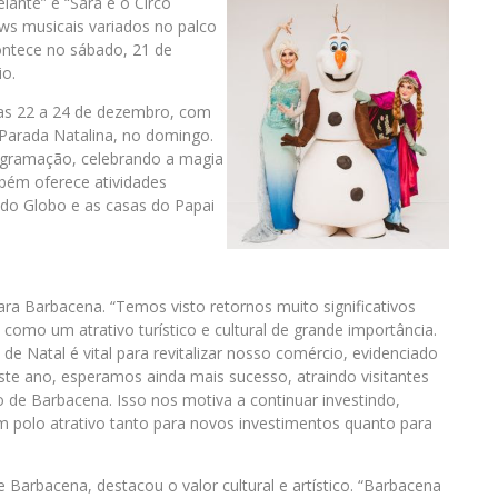
ante” e “Sara e o Circo
ws musicais variados no palco
contece no sábado, 21 de
io.
ias 22 a 24 de dezembro, com
 Parada Natalina, no domingo.
programação, celebrando a magia
mbém oferece atividades
 do Globo e as casas do Papai
ara Barbacena. “Temos visto retornos muito significativos
como um atrativo turístico e cultural de grande importância.
e Natal é vital para revitalizar nosso comércio, evidenciado
e ano, esperamos ainda mais sucesso, atraindo visitantes
co de Barbacena. Isso nos motiva a continuar investindo,
 polo atrativo tanto para novos investimentos quanto para
 Barbacena, destacou o valor cultural e artístico. “Barbacena