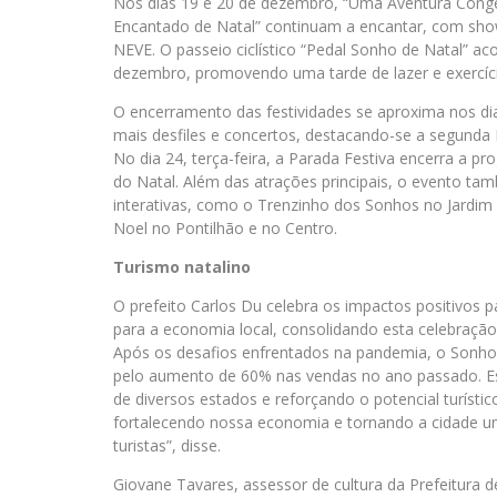
Nos dias 19 e 20 de dezembro, “Uma Aventura Congel
Encantado de Natal” continuam a encantar, com sho
NEVE. O passeio ciclístico “Pedal Sonho de Natal” a
dezembro, promovendo uma tarde de lazer e exercíc
O encerramento das festividades se aproxima nos d
mais desfiles e concertos, destacando-se a segunda
No dia 24, terça-feira, a Parada Festiva encerra a 
do Natal. Além das atrações principais, o evento ta
interativas, como o Trenzinho dos Sonhos no Jardim
Noel no Pontilhão e no Centro.
Turismo natalino
O prefeito Carlos Du celebra os impactos positivos p
para a economia local, consolidando esta celebração 
Após os desafios enfrentados na pandemia, o Sonho d
pelo aumento de 60% nas vendas no ano passado. Est
de diversos estados e reforçando o potencial turísti
fortalecendo nossa economia e tornando a cidade um
turistas”, disse.
Giovane Tavares, assessor de cultura da Prefeitura de