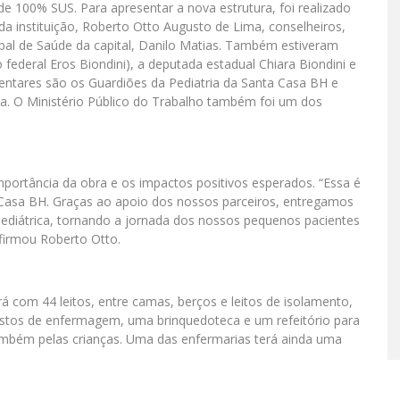
de 100% SUS. Para apresentar a nova estrutura, foi realizado
 instituição, Roberto Otto Augusto de Lima, conselheiros,
ipal de Saúde da capital, Danilo Matias. Também estiveram
ederal Eros Biondini), a deputada estadual Chiara Biondini e
ntares são os Guardiões da Pediatria da Santa Casa BH e
a. O Ministério Público do Trabalho também foi um dos
mportância da obra e os impactos positivos esperados. “Essa é
a Casa BH. Graças ao apoio dos nossos parceiros, entregamos
pediátrica, tornando a jornada dos nossos pequenos pacientes
afirmou Roberto Otto.
á com 44 leitos, entre camas, berços e leitos de isolamento,
ostos de enfermagem, uma brinquedoteca e um refeitório para
ambém pelas crianças. Uma das enfermarias terá ainda uma