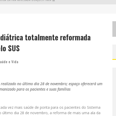
C
HEGA DE MISTÉRIO! BAIANAS OZADAS LANÇA TEMA DO CARNAVAL DE 2026 NESTA TERÇA-FEIRA
EALIZA SORTEIO DE TVS 4K
S
UCESSO ABSOLUTO: ULTIMATE DRIFT 2026 REÚNE MILHARES DE FÃS E CONSAGRA CAMPEÕES NO MEGA SPACE
ediátrica totalmente reformada
elo SUS
aúde e Vida
realizado no último dia 28 de novembro; espaço oferecerá um
anizado para os pacientes e suas famílias
 cada vez mais saúde de ponta para os pacientes do Sistema
o último dia 28 de novembro, a reforma de mais uma ala da