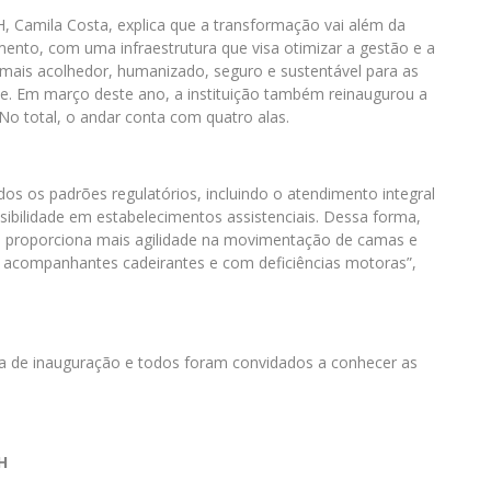
H, Camila Costa, explica que a transformação vai além da
mento, com uma infraestrutura que visa otimizar a gestão e a
mais acolhedor, humanizado, seguro e sustentável para as
sse. Em março deste ano, a instituição também reinaugurou a
o total, o andar conta com quatro alas.
os os padrões regulatórios, incluindo o atendimento integral
sibilidade em estabelecimentos assistenciais. Dessa forma,
ue proporciona mais agilidade na movimentação de camas e
 e acompanhantes cadeirantes e com deficiências motoras”,
aca de inauguração e todos foram convidados a conhecer as
.
H