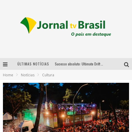
ÚLTIMAS NOTÍCIAS
Sucesso absoluto: Ultimate Drift 2026 reúne milhares de fãs e consagra campeões no Mega Space
Home
Notícias
Cultura
LMaior campeonato de drift da América Latina arrecada doações para vítimas das chuvas em MG neste fim de semana
Chega de mistério! Baianas Ozadas lança tema do carnaval de 2026 nesta terça-feira
Em abril, Boulevard Shopping BH realiza sorteio de TVs 4K