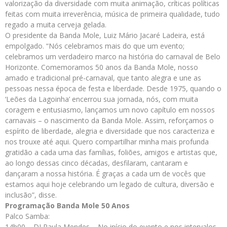
valorização da diversidade com muita animação, críticas políticas
feitas com muita irreverência, música de primeira qualidade, tudo
regado a muita cerveja gelada.
O presidente da Banda Mole, Luiz Mário Jacaré Ladeira, está
empolgado. “Nós celebramos mais do que um evento;
celebramos um verdadeiro marco na história do carnaval de Belo
Horizonte. Comemoramos 50 anos da Banda Mole, nosso
amado e tradicional pré-carnaval, que tanto alegra e une as
pessoas nessa época de festa e liberdade. Desde 1975, quando o
‘Leões da Lagoinha’ encerrou sua jornada, nós, com muita
coragem e entusiasmo, lançamos um novo capítulo em nossos
carnavais – o nascimento da Banda Mole. Assim, reforçamos o
espírito de liberdade, alegria e diversidade que nos caracteriza e
nos trouxe até aqui. Quero compartilhar minha mais profunda
gratidão a cada uma das famílias, foliões, amigos e artistas que,
ao longo dessas cinco décadas, desfilaram, cantaram e
dançaram a nossa história. É graças a cada um de vocês que
estamos aqui hoje celebrando um legado de cultura, diversão e
inclusão”, disse.
Programação Banda Mole 50 Anos
Palco Samba:
14h00 – DJ Paula Mendes – No início do evento e nos intervalos