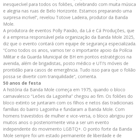
inesquecível para todos os foliões, celebrando com muita música
e alegria nas ruas de Belo Horizonte. Estamos preparando uma
surpresa incrível”, revelou Totove Ladeira, produtor da Banda
Mole.
A produtora de eventos Polly Paixão, da Lá e Cá Produções, que
é a empresa responsável pela organização da Banda Mole 2025,
diz que o evento contará com equipe de segurança especializada.
“Como todos os anos, vamos ter o importante apoio da Polícia
Militar e da Guarda Municipal de BH em pontos estratégicos na
avenida, além de brigadistas, posto médico e UTI’s móveis de
prontidão para casos de emergência. Tudo isso para que o folião
possa se divertir com tranquilidade”, comenta.
50 anos de festa
A história da Banda Mole começa em 1975, quando o bloco
carnavalesco “Leões da Lagoinha” chegou ao fim. Os foliões do
bloco extinto se juntaram com os filhos e netos das tradicionais
famílias do bairro Lagoinha e fundaram a Banda Mole. Com
homens travestidos de mulher e vice-versa, o bloco abrigou por
muitos anos o posteriormente viria a ser um evento
independente do movimento LGBTQ+. O ponto forte da Banda
Mole sempre foi um estado permanente de liberdade e de