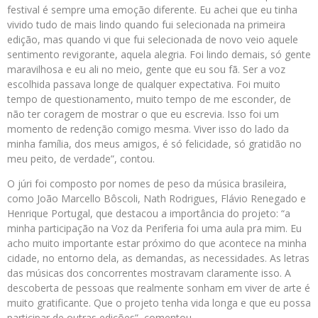
festival é sempre uma emoção diferente. Eu achei que eu tinha
vivido tudo de mais lindo quando fui selecionada na primeira
edição, mas quando vi que fui selecionada de novo veio aquele
sentimento revigorante, aquela alegria. Foi lindo demais, só gente
maravilhosa e eu ali no meio, gente que eu sou fã. Ser a voz
escolhida passava longe de qualquer expectativa. Foi muito
tempo de questionamento, muito tempo de me esconder, de
não ter coragem de mostrar o que eu escrevia. Isso foi um
momento de redenção comigo mesma. Viver isso do lado da
minha família, dos meus amigos, é só felicidade, só gratidão no
meu peito, de verdade”, contou.
O júri foi composto por nomes de peso da música brasileira,
como João Marcello Bôscoli, Nath Rodrigues, Flávio Renegado e
Henrique Portugal, que destacou a importância do projeto: “a
minha participação na Voz da Periferia foi uma aula pra mim. Eu
acho muito importante estar próximo do que acontece na minha
cidade, no entorno dela, as demandas, as necessidades. As letras
das músicas dos concorrentes mostravam claramente isso. A
descoberta de pessoas que realmente sonham em viver de arte é
muito gratificante. Que o projeto tenha vida longa e que eu possa
participar de outras edições”, comentou.