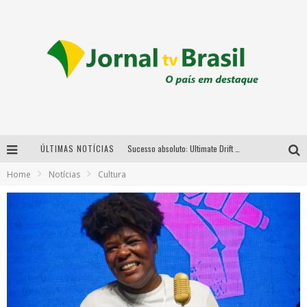
ÚLTIMAS NOTÍCIAS
Sucesso absoluto: Ultimate Drift 2026 reúne milhares de fãs e consagra campeões no Mega Space
Home
Notícias
Cultura
LMaior campeonato de drift da América Latina arrecada doações para vítimas das chuvas em MG neste fim de semana
Chega de mistério! Baianas Ozadas lança tema do carnaval de 2026 nesta terça-feira
Em abril, Boulevard Shopping BH realiza sorteio de TVs 4K