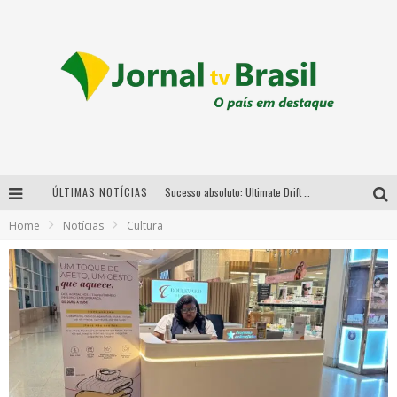
ÚLTIMAS NOTÍCIAS
Sucesso absoluto: Ultimate Drift 2026 reúne milhares de fãs e consagra campeões no Mega Space
Home
Notícias
Cultura
LMaior campeonato de drift da América Latina arrecada doações para vítimas das chuvas em MG neste fim de semana
Chega de mistério! Baianas Ozadas lança tema do carnaval de 2026 nesta terça-feira
Em abril, Boulevard Shopping BH realiza sorteio de TVs 4K