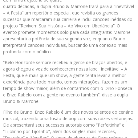
quatro décadas, a dupla Bruno & Marrone trará para a “Inevitável
– A Festa” um repertório especial, que revisita os grandes
sucessos que marcaram sua carreira e inclui canções inéditas do
projeto “Revivem Sua História – Ao Vivo em Uberlândia”. O
evento promete momentos solo para cada integrante: Marrone
apresentará a potência de sua segunda voz, enquanto Bruno
interpretará canções individuais, buscando uma conexão mais
profunda com o público.
“Belo Horizonte sempre recebeu a gente de braços abertos, e
agora chegou a vez de conhecerem nossa label. Inevitável – A
Festa, que é mais que um show, a gente tenta levar a melhor
experiência para todo mundo, temos interações, fazemos um
tempo de show maior, além de contarmos com o Dino Fonseca
e Enzo Rabelo com a gente no evento também”, disse a dupla
Bruno & Marrone.
Filho de Bruno, Enzo Rabelo é um dos novos talentos do cenário
musical, trazendo uma fusão de pop com suas raízes sertanejas.
Ele apresentará seus sucessos autorais como “Perfeitinha” e
“Tijolinho por Tijolinho”, além dos singles mais recentes,
“Desculpa” e “Versões”. O show de abertura de Enzo reforça a