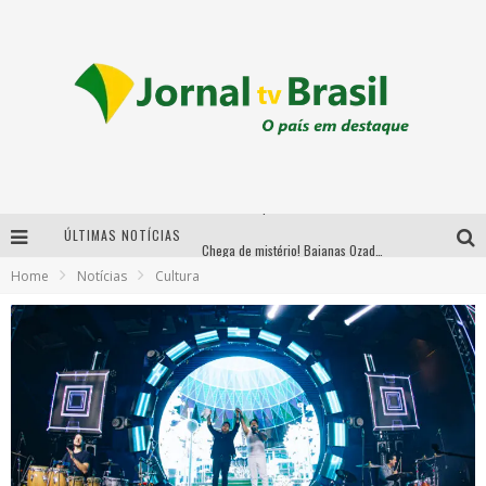
ÚLTIMAS NOTÍCIAS
Chega de mistério! Baianas Ozadas lança tema do carnaval de 2026 nesta terça-feira
Home
Notícias
Cultura
Em abril, Boulevard Shopping BH realiza sorteio de TVs 4K
Sucesso absoluto: Ultimate Drift 2026 reúne milhares de fãs e consagra campeões no Mega Space
LMaior campeonato de drift da América Latina arrecada doações para vítimas das chuvas em MG neste fim de semana