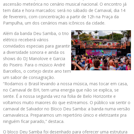
ascensão meteórica no cenário musical nacional. O encontro já
tem data e hora marcados: será no sábado de Carnaval, dia 14
de fevereiro, com concentração a partir de 12h na Praça da
Pampulha, um dos cenários mais icônicos da cidade.
Além da banda Deu Samba, o trio
elétrico receberá vários
convidados especiais para garantir
a diversidade sonora e ainda os
shows do DJ Manolove e Garcia
do Piseiro. Para o músico André
Barcellos, o cortejo deste ano tem
um sabor de consagração.
“Rodamos o Brasil levando a nossa música, mas tocar em casa,
no Carnaval de BH, tem uma energia que não se explica, se
sente. É a nossa segunda vez na folia de Belo Horizonte e
voltamos muito maiores do que estreamos. O público vai sentir o
carnaval de Salvador no Bloco Deu Samba: a banda numa versão
carnavalesca. Preparamos um repertório único e eletrizante pra
ninguém ficar parado,” destaca.
O bloco Deu Samba foi desenhado para oferecer uma estrutura