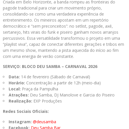
Criada em Belo Horizonte, a banda rompeu as fronteiras do
pagode tradicional para criar um movimento próprio,
consolidando-se como uma verdadeira experiência de
entretenimento. Os mineiros apostam em um repertório
democrático e “sem preconceitos”: no setlist, pagode, axé,
sertanejo, hits virais do funk e piseiro ganham novos arranjos
percussivos. Essa versatilidade transformou o projeto em uma
“playlist viva”, capaz de conectar diferentes gerações e tribos em
um mesmo show, mantendo a pista aquecida do início ao fim
com uma energia de verão constante.
SERVIÇO: BLOCO DEU SAMBA – CARNAVAL 2026
Data:
14 de fevereiro (Sábado de Carnaval)
Horário:
Concentração a partir de 12h (meio-dia)
Local:
Praça da Pampulha
Atrações:
Deu Samba, DJ Manolove e Garcia do Piseiro
Realização:
EXP Produções
Redes Sociais Oficiais:
Instagram:
@deusamba
Facebook:
Deu Samba Bar