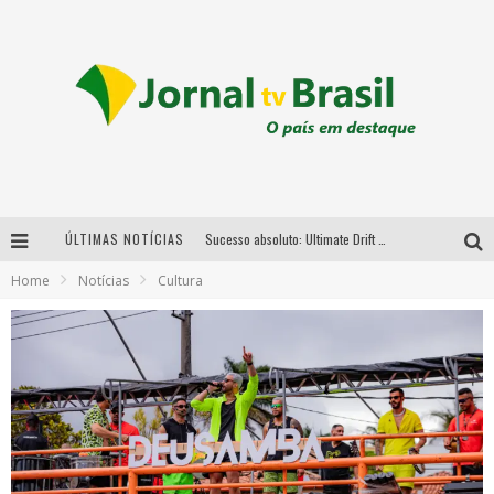
Sucesso absoluto: Ultimate Drift 2026 reúne milhares de fãs e consagra campeões no Mega Space
ÚLTIMAS NOTÍCIAS
LMaior campeonato de drift da América Latina arrecada doações para vítimas das chuvas em MG neste fim de semana
Home
Notícias
Cultura
Chega de mistério! Baianas Ozadas lança tema do carnaval de 2026 nesta terça-feira
Em abril, Boulevard Shopping BH realiza sorteio de TVs 4K