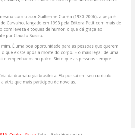
a mesma com o ator Guilherme Corrêa (1930-2006), a peça é
de Carvalho, lançado em 1993 pela Editora Petit com mais de
o com leveza e toques de humor, o que dá graça ao
te por Claudio Suisso.
obre mim. É uma boa oportunidade para as pessoas que querem
e o que existe após a morte do corpo. E o mais legal: de uma
muito empenhados no palco. Sinto que as pessoas sempre
ria da dramaturgia brasileira. Ela possui em seu currículo
atriz que mais participou de novelas.
315, Centro, Praça
Sete – Belo Horizonte)