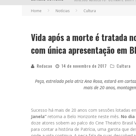
Home
Notícias
Cultura
Vida após a morte é tratada n
EM ABRIL, BOULEVARD SHOPPING BH R
com única apresentação em B
Redacao
14 de novembro de 2017
Cultura
Peça, estrelada pela atriz Ana Rosa,
estará em cartaz
mais de 20 anos, montagem
Sucesso há mais de 20 anos com sessões lotadas em 
Janela”
retorna a Belo Horizonte neste mês.
No dia
doze atores sobem ao palco do Cine Theatro Brasil V
para contar a história de Patrícia, uma garota que d
onde a vida continua. A peça fala de suas descobert