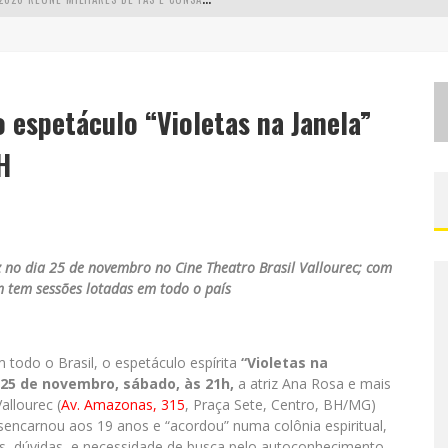
L
MAIOR CAMPEONATO DE DRIFT DA AMÉRICA LATINA ARRECADA DOAÇÕES PARA VÍTIMAS DAS CHUVAS EM MG NESTE FIM DE SEMANA
C
HEGA DE MISTÉRIO! BAIANAS OZADAS LANÇA TEMA DO CARNAVAL DE 2026 NESTA TERÇA-FEIRA
o espetáculo “Violetas na Janela”
EALIZA SORTEIO DE TVS 4K
H
 no dia 25 de novembro no Cine Theatro Brasil Vallourec; com
 tem sessões lotadas em todo o país
todo o Brasil, o espetáculo espírita
“Violetas na
 25 de novembro, sábado, às 21h,
a atriz Ana Rosa e mais
allourec (
Av. Amazonas, 315
, Praça Sete, Centro, BH/MG)
esencarnou aos 19 anos e “acordou” numa colônia espiritual,
as, dúvidas, e necessidade de busca pelo autoconhecimento,