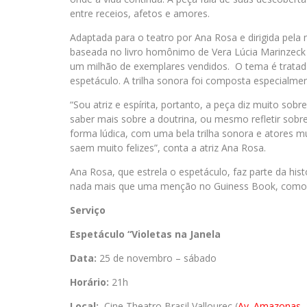
entre receios, afetos e amores.
Adaptada para o teatro por Ana Rosa e dirigida pel
baseada no livro homônimo de Vera Lúcia Marinzeck 
um milhão de exemplares vendidos. O tema é tratad
espetáculo. A trilha sonora foi composta especialmen
“Sou atriz e espírita, portanto, a peça diz muito s
saber mais sobre a doutrina, ou mesmo refletir sobr
forma lúdica, com uma bela trilha sonora e atores 
saem muito felizes”, conta a atriz Ana Rosa.
Ana Rosa, que estrela o espetáculo, faz parte da histó
nada mais que uma menção no Guiness Book, como a 
Serviço
Espetáculo “Violetas
na
Janela
Data:
25 de novembro – sábado
Horário:
21h
Local:
Cine Theatro Brasil Vallourec (
Av. Amazonas, 