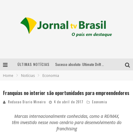
ÚLTIMAS NOTÍCIAS
Sucesso absoluto: Ultimate Drift 2026 reúne milhares de fãs e consagra campeões no Mega Space
Home
Notícias
Economia
LMaior campeonato de drift da América Latina arrecada doações para vítimas das chuvas em MG neste fim de semana
Chega de mistério! Baianas Ozadas lança tema do carnaval de 2026 nesta terça-feira
Franquias no interior são oportunidades para empreendedores
Em abril, Boulevard Shopping BH realiza sorteio de TVs 4K
Redacao Diario Mineiro
4 de abril de 2017
Economia
Marcas internacionalmente conhecidas, como a RE/MAX,
têm investido nesse novo cenário para desenvolvimento do
franchising