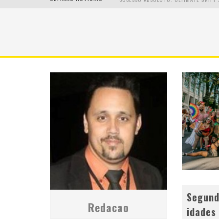
EM ABRIL, BOULEVARD SHOPPING BH R
Segund
Redacao
idades 