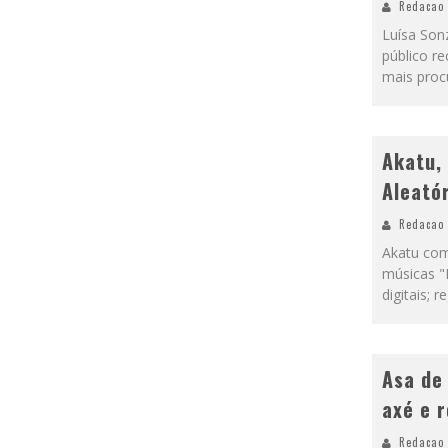
Redacao
Luísa Son
público r
mais procu
Akatu,
Aleatór
Redacao
Akatu com
músicas "R
digitais; r
Asa de
axé e 
Redacao