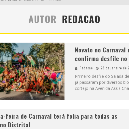
L
MAIOR CAMPEONATO DE DRIFT DA AMÉRICA LATINA ARRECADA DOAÇÕES PARA VÍTIMAS DAS CHUVAS EM MG NESTE FIM DE SEMANA
AUTOR
REDACAO
C
HEGA DE MISTÉRIO! BAIANAS OZADAS LANÇA TEMA DO CARNAVAL DE 2026 NESTA TERÇA-FEIRA
EALIZA SORTEIO DE TVS 4K
Novato no Carnaval 
confirma desfile no
Redacao
28 de janeiro de 
Primeiro desfile do Salada 
já passaram por diversos blo
cortejo na Avenida Assis Cha
a-feira de Carnaval terá folia para todas as
no Distrital