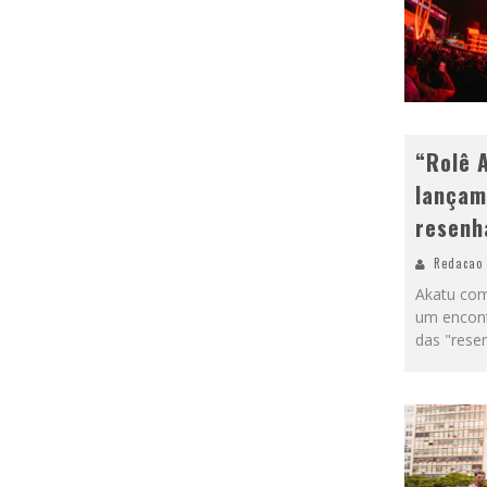
“Rolê 
lançam
resenh
Redacao
Akatu com
um encontr
das "rese