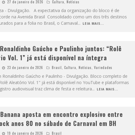
27 de janeiro de 2026
Cultura
,
Notícias
za - Divulgação. A expectativa da organização do bloco é de
ecorde na Avenida Brasil Consolidado como um dos três destinos
rados para a folia no Brasil, o Carnaval
...
LEIA MAIS...
 Ronaldinho Gaúcho e Paulinho juntos: “Rolê
io Vol. 1” já está disponível na íntegra
23 de janeiro de 2026
Brasil
,
Cultura
,
Notícias
,
Variedades
 Ronaldinho Gaúcho e Paulinho - Divulgação. Bloco completo de
olê Aleatório Vol. 1" já está disponível no YouTube e plataformas
egistro audiovisual traz clima de festa e releitura
...
LEIA MAIS...
 Banana aposta em encontro explosivo entre
rock anos 80 no sábado de Carnaval em BH
19 de janeiro de 2026
Brasil