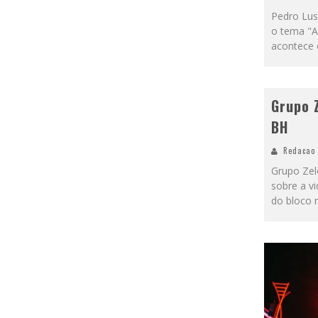
Pedro Lus
o tema "A
acontece 
Grupo 
BH
Redacao
Grupo Zelo
sobre a vi
do bloco 