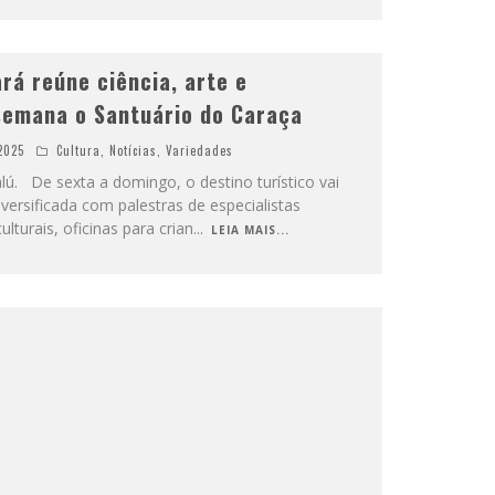
rá reúne ciência, arte e
semana o Santuário do Caraça
2025
Cultura
,
Notícias
,
Variedades
ú. De sexta a domingo, o destino turístico vai
ersificada com palestras de especialistas
turais, oficinas para crian
...
LEIA MAIS...