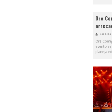
Ore Co
arreca
Redacao
Ore Comig
evento se
planeja e