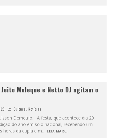
, Jeito Moleque e Netto DJ agitam o
025
Cultura
,
Notícias
Alisson Demetrio. A festa, que acontece dia 20
edição do ano em solo nacional, recebendo um
ês horas da dupla e m
...
LEIA MAIS...