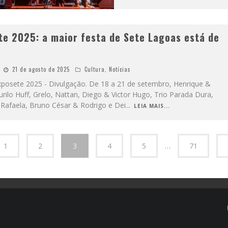
te 2025: a maior festa de Sete Lagoas está de
21 de agosto de 2025
Cultura
,
Notícias
Exposete 2025 - Divulgação. De 18 a 21 de setembro, Henrique &
urilo Huff, Grelo, Nattan, Diego & Victor Hugo, Trio Parada Dura,
Rafaela, Bruno César & Rodrigo e Dei
...
LEIA MAIS...
1
2
3
4
5
…
71