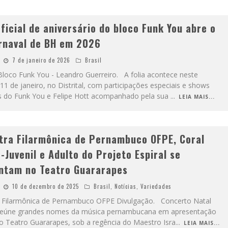
ficial de aniversário do bloco Funk You abre o
rnaval de BH em 2026
7 de janeiro de 2026
Brasil
Bloco Funk You - Leandro Guerreiro. A folia acontece neste
1 de janeiro, no Distrital, com participações especiais e shows
 do Funk You e Felipe Hott acompanhado pela sua
...
LEIA MAIS...
tra Filarmônica de Pernambuco OFPE, Coral
-Juvenil e Adulto do Projeto Espiral se
ntam no Teatro Guararapes
10 de dezembro de 2025
Brasil
,
Notícias
,
Variedades
 Filarmônica de Pernambuco OFPE Divulgação. Concerto Natal
 reúne grandes nomes da música pernambucana em apresentação
no Teatro Guararapes, sob a regência do Maestro Isra
...
LEIA MAIS...