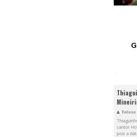
Thiagu
Mineir
Redacao
Thiaguinh
cantor Ho
pois a da