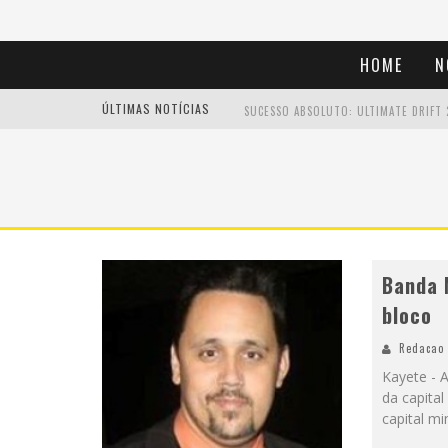
HOME
N
ÚLTIMAS NOTÍCIAS
EM ABRIL, BOULEVARD SHOPPING BH R
Banda 
bloco
Redacao
Kayete - 
da capital
capital m