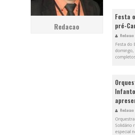
Festa o
pré-Ca
Redacao
Redacao
Festa do 
domingo, 1
completos
Orques
Infanto
aprese
Redacao
Orquestra
Solidário
especial 