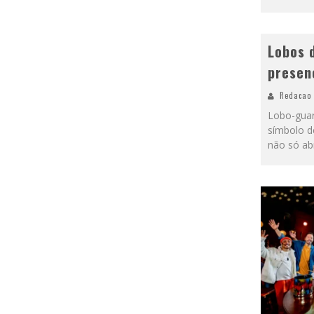
Lobos 
presen
Redacao
Lobo-guar
símbolo de
não só ab