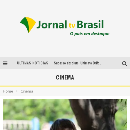
ÚLTIMAS NOTÍCIAS
Sucesso absoluto: Ultimate Drift 2026 reúne milhares de fãs e consagra campeões no Mega Space
LMaior campeonato de drift da América Latina arrecada doações para vítimas das chuvas em MG neste fim de semana
CINEMA
Chega de mistério! Baianas Ozadas lança tema do carnaval de 2026 nesta terça-feira
Home
Cinema
Em abril, Boulevard Shopping BH realiza sorteio de TVs 4K