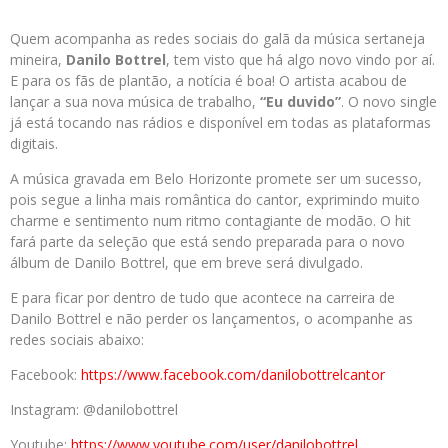
Quem acompanha as redes sociais do galã da música sertaneja
mineira,
Danilo Bottrel
, tem visto que há algo novo vindo por aí.
E para os fãs de plantão, a notícia é boa! O artista acabou de
lançar a sua nova música de trabalho,
“Eu duvido”
. O novo single
já está tocando nas rádios e disponível em todas as plataformas
digitais.
A música gravada em Belo Horizonte promete ser um sucesso,
pois segue a linha mais romântica do cantor, exprimindo muito
charme e sentimento num ritmo contagiante de modão. O hit
fará parte da seleção que está sendo preparada para o novo
álbum de Danilo Bottrel, que em breve será divulgado.
E para ficar por dentro de tudo que acontece na carreira de
Danilo Bottrel e não perder os lançamentos, o acompanhe as
redes sociais abaixo:
Facebook:
https://www.facebook.com/danilobottrelcantor
Instagram: @danilobottrel
Youtube:
https://www.youtube.com/user/danilobottrel