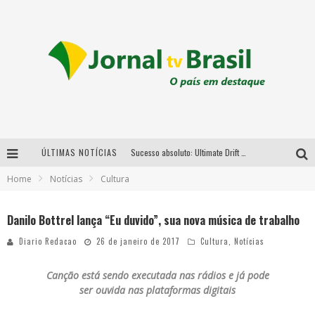
ÚLTIMAS NOTÍCIAS
Sucesso absoluto: Ultimate Drift 2026 reúne milhares de fãs e consagra campeões no Mega Space
Home
Notícias
Cultura
LMaior campeonato de drift da América Latina arrecada doações para vítimas das chuvas em MG neste fim de semana
Chega de mistério! Baianas Ozadas lança tema do carnaval de 2026 nesta terça-feira
Danilo Bottrel lança “Eu duvido”, sua nova música de trabalho
Em abril, Boulevard Shopping BH realiza sorteio de TVs 4K
Diario Redacao
26 de janeiro de 2017
Cultura
,
Notícias
Canção está sendo executada nas rádios e já pode
ser ouvida nas plataformas digitais