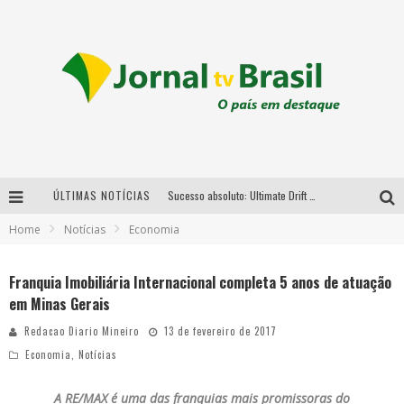
ÚLTIMAS NOTÍCIAS
Sucesso absoluto: Ultimate Drift 2026 reúne milhares de fãs e consagra campeões no Mega Space
Home
Notícias
Economia
LMaior campeonato de drift da América Latina arrecada doações para vítimas das chuvas em MG neste fim de semana
Chega de mistério! Baianas Ozadas lança tema do carnaval de 2026 nesta terça-feira
Franquia Imobiliária Internacional completa 5 anos de atuação
em Minas Gerais
Em abril, Boulevard Shopping BH realiza sorteio de TVs 4K
Redacao Diario Mineiro
13 de fevereiro de 2017
Economia
,
Notícias
A RE/MAX é uma das franquias mais promissoras do