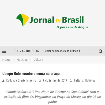
ÚLTIMAS NOTÍCIAS
LMaior campeonato de drift da América Latina arrecada doações para vítimas das chuvas em MG neste fim de semana
Home
Notícias
Cultura
Chega de mistério! Baianas Ozadas lança tema do carnaval de 2026 nesta terça-feira
Em abril, Boulevard Shopping BH realiza sorteio de TVs 4K
Campo Belo recebe cinema na praça
Sucesso absoluto: Ultimate Drift 2026 reúne milhares de fãs e consagra campeões no Mega Space
Redacao Diario Mineiro
7 de junho de 2017
Cultura
,
Notícias
Cidade sediará o “Uma Noite de Cinema na Sua Cidade” com a
exibição do filme Os Vingadores na
Praça do Museu, no dia 08 de
junho