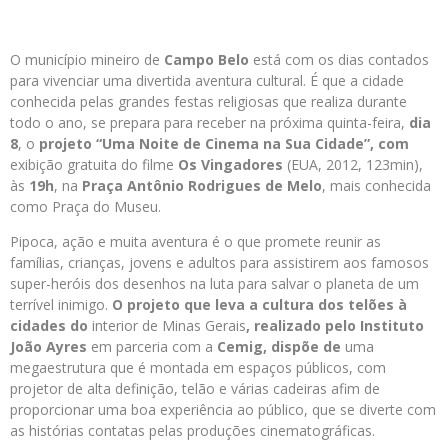
O município mineiro de
Campo Belo
está com os dias contados
para vivenciar uma divertida aventura cultural. É que a cidade
conhecida pelas grandes festas religiosas que realiza durante
todo o ano, se prepara para receber na próxima quinta-feira,
dia
8
, o
projeto
“Uma Noite de Cinema na Sua Cidade”
, com
exibição gratuita do filme
Os Vingadores
(EUA, 2012, 123min),
às
19h
, na
Praça Antônio Rodrigues de Melo
, mais conhecida
como Praça do Museu.
Pipoca, ação e muita aventura é o que promete reunir as
famílias, crianças, jovens e adultos para assistirem aos famosos
super-heróis dos desenhos na luta para salvar o planeta de um
terrível inimigo.
O projeto que leva a cultura dos telões à
cidades do
interior de Minas Gerais
, realizado pelo
Instituto
João Ayres
em parceria com a
Cemig
, dispõe de
uma
megaestrutura que é montada em espaços públicos, com
projetor de alta definição, telão e várias cadeiras afim de
proporcionar uma boa experiência ao público, que se diverte com
as histórias contatas pelas produções cinematográficas.