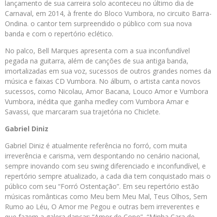
lançamento de sua carreira solo aconteceu no último dia de
Carnaval, em 2014, à frente do Bloco Vumbora, no circuito Barra-
Ondina. o cantor tem surpreendido o público com sua nova
banda e com o repertório eclético.
No palco, Bell Marques apresenta com a sua inconfundível
pegada na guitarra, além de canções de sua antiga banda,
imortalizadas em sua voz, sucessos de outros grandes nomes da
música e faixas CD Vumbora. No álbum, o artista canta novos
sucessos, como Nicolau, Amor Bacana, Louco Amor e Vumbora
Vumbora, inédita que ganha medley com Vumbora Amar e
Savassi, que marcaram sua trajetória no Chiclete.
Gabriel Diniz
Gabriel Diniz é atualmente referência no forró, com muita
irreverência e carisma, vem despontando no cenário nacional,
sempre inovando com seu swing diferenciado e inconfundível, e
repertório sempre atualizado, a cada dia tem conquistado mais o
público com seu “Forró Ostentação”. Em seu repertório estão
músicas românticas como Meu bem Meu Mal, Teus Olhos, Sem
Rumo ao Léu, O Amor me Pegou e outras bem irreverentes e
que fazem a galera dançar: “Amor de Copo”, “Minha Cara de