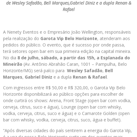
de Wesley Safadão, Bell Marques,Gabriel Diniz e a dupla Renan &
Rafael
A Nenety Eventos e o Empresário João Wellington, responsáveis
pela realização do
Garota Vip Belo Horizonte
, atenderam aos
pedidos do público. O evento, que é sucesso por onde passa,
terá setores open bar em sua primeira edição na capital mineira.
No dia
8 de julho, sábado, a partir das 15h, a Esplanada do
Mineirão
(Av. Antônio Abrahão Caran, 1001 – Pampulha, Belo
Horizonte/MG) será palco para
Wesley Safadão
,
Bell
Marques
,
Gabriel Diniz
e a dupla
Renan & Rafael
.
Com ingressos entre R$ 50,00 e R$ 320,00, o Garota Vip Belo
Horizonte disponibilizará ao público opções para escolher de
onde curtirá os shows: Arena, Front Stage (open bar com vodka,
cerveja, citrus, suco e água), Lounge (open bar com whisky,
vodka, cerveja, citrus, suco e água) e o Camarote Golden (open
bar com whisky, vodka, cerveja, citrus, suco, água e buffet).
“Após diversas cidades do país sentirem a energia do Garota Vip,
é a vez da nossa Belo Horizonte curtir um dos eventos mais