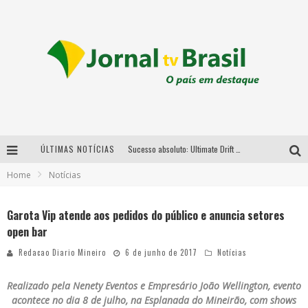
ÚLTIMAS NOTÍCIAS
Sucesso absoluto: Ultimate Drift 2026 reúne milhares de fãs e consagra campeões no Mega Space
Home
Notícias
LMaior campeonato de drift da América Latina arrecada doações para vítimas das chuvas em MG neste fim de semana
Chega de mistério! Baianas Ozadas lança tema do carnaval de 2026 nesta terça-feira
Garota Vip atende aos pedidos do público e anuncia setores
open bar
Em abril, Boulevard Shopping BH realiza sorteio de TVs 4K
Redacao Diario Mineiro
6 de junho de 2017
Notícias
Realizado pela Nenety Eventos e Empresário João Wellington, evento
acontece no dia 8 de julho, na Esplanada do Mineirão, com shows