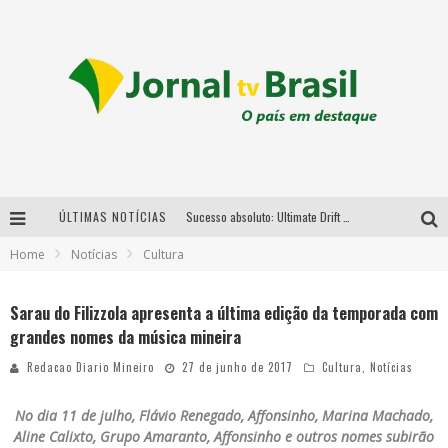
ÚLTIMAS NOTÍCIAS
Sucesso absoluto: Ultimate Drift 2026 reúne milhares de fãs e consagra campeões no Mega Space
Home
Notícias
Cultura
LMaior campeonato de drift da América Latina arrecada doações para vítimas das chuvas em MG neste fim de semana
Chega de mistério! Baianas Ozadas lança tema do carnaval de 2026 nesta terça-feira
Sarau do Filizzola apresenta a última edição da temporada com
grandes nomes da música mineira
Em abril, Boulevard Shopping BH realiza sorteio de TVs 4K
Redacao Diario Mineiro
27 de junho de 2017
Cultura
,
Notícias
No dia 11 de julho, Flávio Renegado, Affonsinho, Marina Machado,
Aline Calixto, Grupo Amaranto, Affonsinho e outros nomes subirão