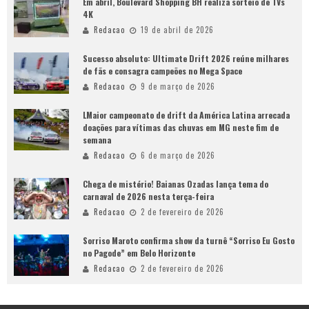
Em abril, Boulevard Shopping BH realiza sorteio de TVs
4K
Redacao
19 de abril de 2026
Sucesso absoluto: Ultimate Drift 2026 reúne milhares
de fãs e consagra campeões no Mega Space
Redacao
9 de março de 2026
LMaior campeonato de drift da América Latina arrecada
doações para vítimas das chuvas em MG neste fim de
semana
Redacao
6 de março de 2026
Chega de mistério! Baianas Ozadas lança tema do
carnaval de 2026 nesta terça-feira
Redacao
2 de fevereiro de 2026
Sorriso Maroto confirma show da turnê “Sorriso Eu Gosto
no Pagode” em Belo Horizonte
Redacao
2 de fevereiro de 2026