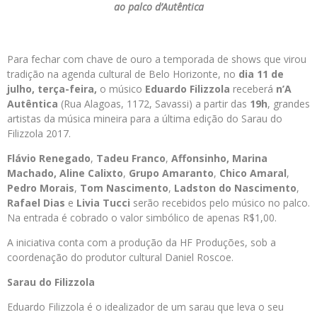
ao palco d’Autêntica
Para fechar com chave de ouro a temporada de shows que virou
tradição na agenda cultural de Belo Horizonte, no
dia 11 de
julho, terça-feira,
o músico
Eduardo Filizzola
receberá
n’A
Autêntica
(Rua Alagoas, 1172, Savassi) a partir das
19h
, grandes
artistas da música mineira para a última edição do Sarau do
Filizzola 2017.
Flávio Renegado
,
Tadeu Franco
,
Affonsinho, Marina
Machado, Aline Calixto
,
Grupo Amaranto
,
Chico Amaral
,
Pedro Morais
,
Tom Nascimento
,
Ladston do Nascimento
,
Rafael Dias
e
Livia Tucci
serão recebidos pelo músico no palco.
Na entrada é cobrado o valor simbólico de apenas R$1,00.
A iniciativa conta com a produção da HF Produções, sob a
coordenação do produtor cultural Daniel Roscoe.
Sarau do Filizzola
Eduardo Filizzola é o idealizador de um sarau que leva o seu