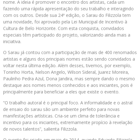
nome. A ideia é promover o encontro dos artistas, cada um
fazendo uma rápida apresentação do seu trabalho e interagindo
com os outros. Desde sua 24ª edição, o Sarau do Filizzola tem
uma novidade, foi aprovado pela Lei Municipal de Incentivo à
Cultura de Belo Horizonte. Com esta conquista, convidados
especiais têm participado do projeto, valorizando ainda mais a
iniciativa.
O Sarau já contou com a participação de mais de 400 renomados
artistas e alguns dos principais nomes estão sendo convidados a
voltar nesta última edição. Além desses, tivemos, por exemplo,
Toninho Horta, Nelson Angelo, Wilson Sideral, Juarez Moreira,
Paulinho Pedra Azul, Dona Jandira, mas sempre dando o mesmo
destaque aos nomes menos conhecidos e aos iniciantes, pois é
principalmente para beneficiar a eles que existe o evento.
“O trabalho autoral é o principal foco. A informalidade e o astral
de ensaio do sarau são um ambiente perfeito para novas
manifestações artísticas. Cria-se um clima de tolerância e
incentivo para os iniciantes, extremamente propício à revelação
de novos talentos”, salienta Filizzola.
O evento foi criado em maio de 2014, quando Eduardo Filizzola