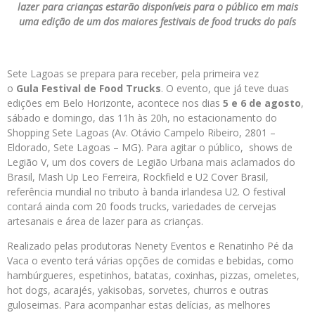
lazer para crianças estarão disponíveis para o público em mais
uma edição de um dos maiores festivais de food trucks do país
Sete Lagoas se prepara para receber, pela primeira vez
o
Gula Festival de Food Trucks
. O evento, que já teve duas
edições em Belo Horizonte, acontece nos dias
5 e 6 de agosto
,
sábado e domingo, das 11h às 20h, no estacionamento do
Shopping Sete Lagoas (Av. Otávio Campelo Ribeiro, 2801 –
Eldorado, Sete Lagoas – MG). Para agitar o público, shows de
Legião V, um dos covers de Legião Urbana mais aclamados do
Brasil, Mash Up Leo Ferreira, Rockfield e U2 Cover Brasil,
referência mundial no tributo à banda irlandesa U2. O festival
contará ainda com 20 foods trucks, variedades de cervejas
artesanais e área de lazer para as crianças.
Realizado pelas produtoras Nenety Eventos e Renatinho Pé da
Vaca o evento terá várias opções de comidas e bebidas, como
hambúrgueres, espetinhos, batatas, coxinhas, pizzas, omeletes,
hot dogs, acarajés, yakisobas, sorvetes, churros e outras
guloseimas. Para acompanhar estas delícias, as melhores