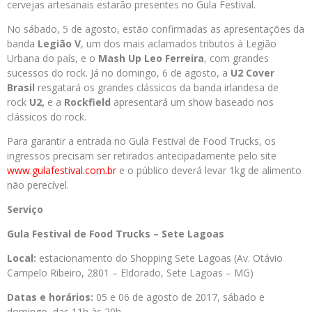
cervejas artesanais estarão presentes no Gula Festival.
No sábado, 5 de agosto, estão confirmadas as apresentações da
banda
Legião V
, um dos mais aclamados tributos à Legião
Urbana do país, e o
Mash Up Leo Ferreira
, com grandes
sucessos do rock. Já no domingo, 6 de agosto, a
U2 Cover
Brasil
resgatará os grandes clássicos da banda irlandesa de
rock
U2,
e a
Rockfield
apresentará um show baseado nos
clássicos do rock.
Para garantir a entrada no Gula Festival de Food Trucks, os
ingressos precisam ser retirados antecipadamente pelo site
www.gulafestival.com.br
e o público deverá levar 1kg de alimento
não perecível.
Serviço
Gula Festival de Food Trucks – Sete Lagoas
Local:
estacionamento do Shopping Sete Lagoas (Av. Otávio
Campelo Ribeiro, 2801 – Eldorado, Sete Lagoas – MG)
Datas e horários:
05 e 06 de agosto de 2017, sábado e
domingo, das 11h às 20h