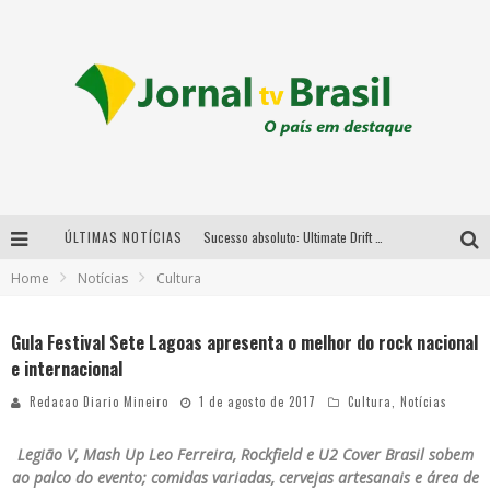
ÚLTIMAS NOTÍCIAS
Sucesso absoluto: Ultimate Drift 2026 reúne milhares de fãs e consagra campeões no Mega Space
Home
Notícias
Cultura
LMaior campeonato de drift da América Latina arrecada doações para vítimas das chuvas em MG neste fim de semana
Chega de mistério! Baianas Ozadas lança tema do carnaval de 2026 nesta terça-feira
Gula Festival Sete Lagoas apresenta o melhor do rock nacional
e internacional
Em abril, Boulevard Shopping BH realiza sorteio de TVs 4K
Redacao Diario Mineiro
1 de agosto de 2017
Cultura
,
Notícias
Legião V, Mash Up Leo Ferreira, Rockfield e U2 Cover Brasil
sobem
ao palco do evento; comidas variadas, cervejas artesanais e área de