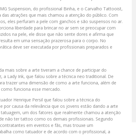
 MG Suspension, do profissional Binha, e o Carvalho Tattooist,
ma das atrações que mais chamou a atenção do público. Com
cos, eles perfuram a pele com ganchos e são suspensos no ar.
rciona liberdade para brincar no ar sem se preocupar com
idos na pele, ele disse que não sente dores e afirma que
a resulta em uma sensação prazerosa para o corpo. No
prática deve ser executada por profissionais preparados e
a mais sobre a arte tiveram a chance de participar do
 Lady Ink, que falou sobre a técnica neo traditional. De
ara trazer uma dimensão de como a arte funciona, além de
 como funciona esse mercado.
uador Henrique Persil que falou sobre a técnica do
e por causa da relevância que os jovens estão dando a arte
em tatuagem, um dos fatores que realmente chamou a atenção
de não ter tattoo como os demais profissionais. Segundo
s contratantes em eventos e fãs, mas trouxe um
abalha como tatuador e de acordo com o profissional, a