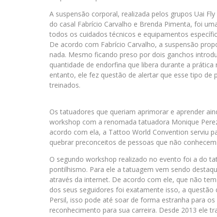
A suspensão corporal, realizada pelos grupos Uai Fly
do casal Fabrício Carvalho e Brenda Pimenta, foi u
todos os cuidados técnicos e equipamentos específi
De acordo com Fabrício Carvalho, a suspensão propo
nada. Mesmo ficando preso por dois ganchos introduz
quantidade de endorfina que libera durante a prátic
entanto, ele fez questão de alertar que esse tipo de 
treinados.
Os tatuadores que queriam aprimorar e aprender aind
workshop com a renomada tatuadora Monique Perez, a
acordo com ela, a Tattoo World Convention serviu p
quebrar preconceitos de pessoas que não conhecem
O segundo workshop realizado no evento foi a do tat
pontilhismo. Para ele a tatuagem vem sendo destaqu
através da internet. De acordo com ele, que não t
dos seus seguidores foi exatamente isso, a questão 
Persil, isso pode até soar de forma estranha para o
reconhecimento para sua carreira. Desde 2013 ele tr