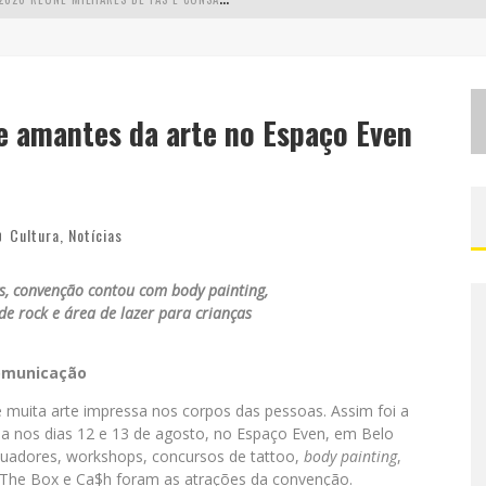
L
MAIOR CAMPEONATO DE DRIFT DA AMÉRICA LATINA ARRECADA DOAÇÕES PARA VÍTIMAS DAS CHUVAS EM MG NESTE FIM DE SEMANA
C
HEGA DE MISTÉRIO! BAIANAS OZADAS LANÇA TEMA DO CARNAVAL DE 2026 NESTA TERÇA-FEIRA
e amantes da arte no Espaço Even
EALIZA SORTEIO DE TVS 4K
Cultura
,
Notícias
s, convenção contou com body painting,
e rock e área de lazer para crianças
Comunicação
 muita arte impressa nos corpos das pessoas. Assim foi a
da nos dias 12 e 13 de agosto, no Espaço Even, em Belo
atuadores, workshops, concursos de tattoo,
body painting
,
 The Box e Ca$h foram as atrações da convenção.