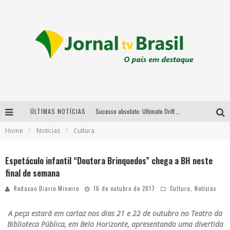
ÚLTIMAS NOTÍCIAS
Sucesso absoluto: Ultimate Drift 2026 reúne milhares de fãs e consagra campeões no Mega Space
Home
Notícias
Cultura
LMaior campeonato de drift da América Latina arrecada doações para vítimas das chuvas em MG neste fim de semana
Chega de mistério! Baianas Ozadas lança tema do carnaval de 2026 nesta terça-feira
Espetáculo infantil “Doutora Brinquedos” chega a BH neste
final de semana
Em abril, Boulevard Shopping BH realiza sorteio de TVs 4K
Redacao Diario Mineiro
16 de outubro de 2017
Cultura
,
Notícias
A peça estará em cartaz nos dias 21 e 22 de outubro no Teatro da
Biblioteca Pública, em Belo Horizonte, apresentando uma divertida