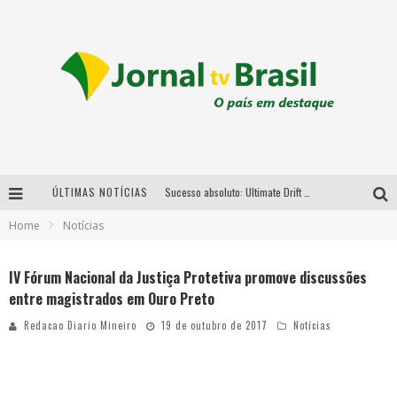
ÚLTIMAS NOTÍCIAS
Sucesso absoluto: Ultimate Drift 2026 reúne milhares de fãs e consagra campeões no Mega Space
Home
Notícias
LMaior campeonato de drift da América Latina arrecada doações para vítimas das chuvas em MG neste fim de semana
Chega de mistério! Baianas Ozadas lança tema do carnaval de 2026 nesta terça-feira
IV Fórum Nacional da Justiça Protetiva promove discussões
entre magistrados em Ouro Preto
Em abril, Boulevard Shopping BH realiza sorteio de TVs 4K
Redacao Diario Mineiro
19 de outubro de 2017
Notícias