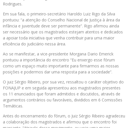
Rodrigues.
Em sua fala, o primeiro-secretário Haroldo Luiz Rigo da Silva
pontuou: “a atenção do Conselho Nacional de Justiça à área da
infância e juventude deve ser permanente”. Rigo afirmou ainda
ser necessário que os magistrados estejam atentos e dedicados
a apoiar toda iniciativa que venha contribuir para uma maior
eficiência do judiciário nessa área.
Ao se manifestar, a vice-presidente Morgana Dario Emerick
pontuou a importância do encontro “Eu enxergo esse fórum
como um espaço muito importante para firmarmos as nossas
posições e podermos dar uma resposta para a sociedade”.
O juiz Sérgio Ribeiro, por sua vez, ressaltou o caráter objetivo do
FONAJUP e em seguida apresentou aos magistrados presentes
os 11 enunciados que foram admitidos e discutidos, através de
argumentos contrários ou favoráveis, divididos em 6 Comissões
Temáticas.
Antes do encerramento do fórum, o Juiz Sérgio Ribeiro agradeceu
a colaboração dos magistrados e afirmou que o encontro foi
marcante. “Através desse movimento, eu vejo uma maior