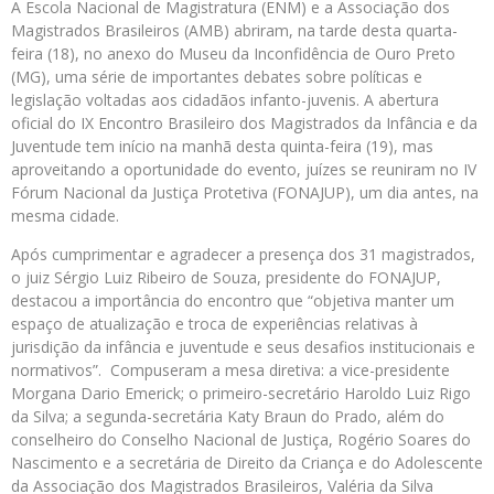
A Escola Nacional de Magistratura (ENM) e a Associação dos
Magistrados Brasileiros (AMB) abriram, na tarde desta quarta-
feira (18), no anexo do Museu da Inconfidência de Ouro Preto
(MG), uma série de importantes debates sobre políticas e
legislação voltadas aos cidadãos infanto-juvenis. A abertura
oficial do IX Encontro Brasileiro dos Magistrados da Infância e da
Juventude tem início na manhã desta quinta-feira (19), mas
aproveitando a oportunidade do evento, juízes se reuniram no IV
Fórum Nacional da Justiça Protetiva (FONAJUP), um dia antes, na
mesma cidade.
Após cumprimentar e agradecer a presença dos 31 magistrados,
o juiz Sérgio Luiz Ribeiro de Souza, presidente do FONAJUP,
destacou a importância do encontro que “objetiva manter um
espaço de atualização e troca de experiências relativas à
jurisdição da infância e juventude e seus desafios institucionais e
normativos”. Compuseram a mesa diretiva: a vice-presidente
Morgana Dario Emerick; o primeiro-secretário Haroldo Luiz Rigo
da Silva; a segunda-secretária Katy Braun do Prado, além do
conselheiro do Conselho Nacional de Justiça, Rogério Soares do
Nascimento e a secretária de Direito da Criança e do Adolescente
da Associação dos Magistrados Brasileiros, Valéria da Silva