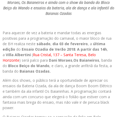
Moraes, Os Baianeiros e ainda com o show da banda do Bloco
Beiço do Wando e ensaios da bateria, ala de dança e ala infantil do
Baianas Ozadas
Para aquecer de vez a bateria e mandar todas as energias
positivas para a programação do carnaval, o maior bloco de rua
de BH realiza neste
sábado
,
dia 03 de fevereiro
, a
última
edição
do
Ensaio Ozadia de Verão 2018
.
A partir das 14h
,
a
Villa Albertini
(
Rua Cristal, 137 – Santa Teresa, Belo
Horizonte
) será palco para
Dani Moraes
,
Os Baianeiros
, banda
do
Bloco Beiço do Wando
, e claro, a grande anfitriã da festa, a
banda do
Baianas Ozadas.
Além dos shows, o público terá a oportunidade de apreciar os
ensaios da Bateria Ozada, da ala de dança Boom Boom Elétrico
e também da ala infantil Os Baianinhas. A programação contará
ainda com um concurso que elegerá o folião que estiver com a
fantasia mais brega do ensaio, mas não vale ir de peruca black
power.
O Baianas Ozadas tornou-se a sensação da folia em Belo