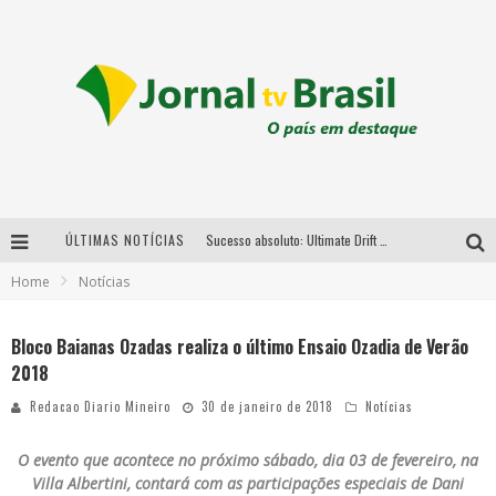
ÚLTIMAS NOTÍCIAS
Sucesso absoluto: Ultimate Drift 2026 reúne milhares de fãs e consagra campeões no Mega Space
Home
Notícias
LMaior campeonato de drift da América Latina arrecada doações para vítimas das chuvas em MG neste fim de semana
Chega de mistério! Baianas Ozadas lança tema do carnaval de 2026 nesta terça-feira
Bloco Baianas Ozadas realiza o último Ensaio Ozadia de Verão
2018
Em abril, Boulevard Shopping BH realiza sorteio de TVs 4K
Redacao Diario Mineiro
30 de janeiro de 2018
Notícias
O evento que acontece no próximo sábado, dia 03 de fevereiro, na
Villa Albertini, contará com as participações especiais de Dani