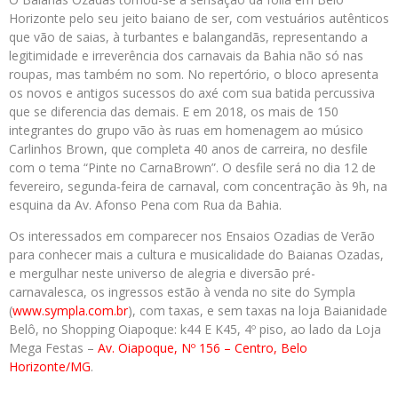
Horizonte pelo seu jeito baiano de ser, com vestuários autênticos
que vão de saias, à turbantes e balangandãs, representando a
legitimidade e irreverência dos carnavais da Bahia não só nas
roupas, mas também no som. No repertório, o bloco apresenta
os novos e antigos sucessos do axé com sua batida percussiva
que se diferencia das demais. E em 2018, os mais de 150
integrantes do grupo vão às ruas em homenagem ao músico
Carlinhos Brown, que completa 40 anos de carreira, no desfile
com o tema “Pinte no CarnaBrown”. O desfile será no dia 12 de
fevereiro, segunda-feira de carnaval, com concentração às 9h, na
esquina da Av. Afonso Pena com Rua da Bahia.
Os interessados em comparecer nos Ensaios Ozadias de Verão
para conhecer mais a cultura e musicalidade do Baianas Ozadas,
e mergulhar neste universo de alegria e diversão pré-
carnavalesca, os ingressos estão à venda no site do Sympla
(
www.sympla.com.br
), com taxas, e sem taxas na loja Baianidade
Belô, no Shopping Oiapoque: k44 E K45, 4º piso, ao lado da Loja
Mega Festas –
Av.
Oiapoque, Nº 156 – Centro, Belo
Horizonte/MG
.