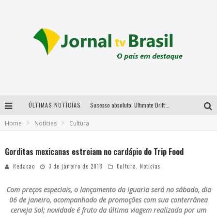
ÚLTIMAS NOTÍCIAS
Sucesso absoluto: Ultimate Drift 2026 reúne milhares de fãs e consagra campeões no Mega Space
Home
Notícias
Cultura
LMaior campeonato de drift da América Latina arrecada doações para vítimas das chuvas em MG neste fim de semana
Chega de mistério! Baianas Ozadas lança tema do carnaval de 2026 nesta terça-feira
Gorditas mexicanas estreiam no cardápio do Trip Food
Em abril, Boulevard Shopping BH realiza sorteio de TVs 4K
Redacao
3 de janeiro de 2018
Cultura
,
Notícias
Com preços especiais, o lançamento da iguaria será no sábado, dia
06 de janeiro, acompanhado de promoções com sua conterrânea
cerveja Sol; novidade é fruto da última viagem realizada por um