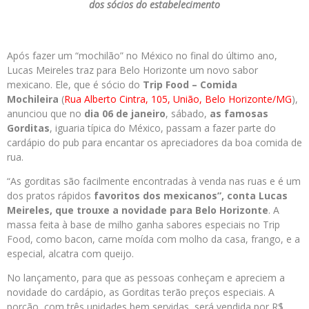
dos sócios do estabelecimento
Após fazer um “mochilão” no México no final do último ano,
Lucas Meireles traz para Belo Horizonte um novo sabor
mexicano. Ele, que é sócio do
Trip Food – Comida
Mochileira
(
Rua Alberto Cintra, 105, União, Belo Horizonte/MG
),
anunciou que no
dia 06 de janeiro
, sábado,
as famosas
Gorditas
, iguaria típica do México, passam a fazer parte do
cardápio do pub para encantar os apreciadores da boa comida de
rua.
“As gorditas são facilmente encontradas à venda nas ruas e é um
dos pratos rápidos
favoritos dos mexicanos”, conta Lucas
Meireles, que trouxe a novidade para Belo Horizonte
. A
massa feita à base de milho ganha sabores especiais no Trip
Food, como bacon, carne moída com molho da casa, frango, e a
especial, alcatra com queijo.
No lançamento, para que as pessoas conheçam e apreciem a
novidade do cardápio, as Gorditas terão preços especiais. A
porção, com três unidades bem servidas, será vendida por R$