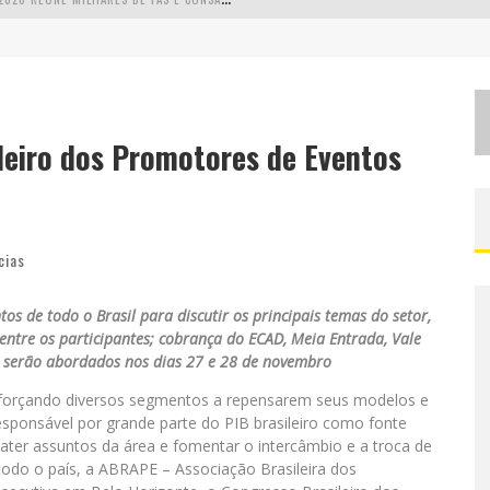
L
MAIOR CAMPEONATO DE DRIFT DA AMÉRICA LATINA ARRECADA DOAÇÕES PARA VÍTIMAS DAS CHUVAS EM MG NESTE FIM DE SEMANA
C
HEGA DE MISTÉRIO! BAIANAS OZADAS LANÇA TEMA DO CARNAVAL DE 2026 NESTA TERÇA-FEIRA
EALIZA SORTEIO DE TVS 4K
ileiro dos Promotores de Eventos
cias
os de todo o Brasil para discutir os principais temas do setor,
ntre os participantes; cobrança do ECAD, Meia Entrada, Vale
s serão abordados nos dias 27 e 28 de novembro
 forçando diversos segmentos a repensarem seus modelos e
esponsável por grande parte do PIB brasileiro como fonte
ter assuntos da área e fomentar o intercâmbio e a troca de
todo o país, a ABRAPE – Associação Brasileira dos