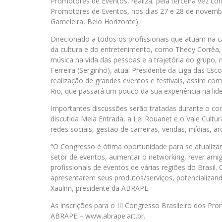
Promotores de Eventos, realiza, pela terceira vez co
Promotores de Eventos, nos dias 27 e 28 de novembr
Gameleira, Belo Horizonte).
Direcionado a todos os profissionais que atuam na
da cultura e do entretenimento, como Thedy Corrêa
música na vida das pessoas e a trajetória do grupo,
Ferreira (Serginho), atual Presidente da Liga das Es
realização de grandes eventos e festivais, assim co
Rio, que passará um pouco da sua experiência na lid
Importantes discussões serão tratadas durante o c
discutida Meia Entrada, a Lei Rouanet e o Vale Cultu
redes sociais, gestão de carreiras, vendas, mídias, a
“O Congresso é ótima oportunidade para se atualizar
setor de eventos, aumentar o networking, rever amig
profissionais de eventos de várias regiões do Brasil
apresentarem seus produtos/serviços, potencializando
Xaulim, presidente da ABRAPE.
As inscrições para o III Congresso Brasileiro dos Pr
ABRAPE – www.abrape.art.br.