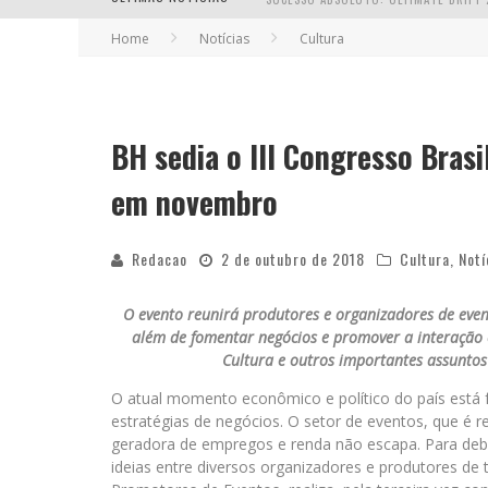
Home
Notícias
Cultura
EM ABRIL, BOULEVARD SHOPPING BH R
BH sedia o III Congresso Bras
em novembro
Redacao
2 de outubro de 2018
Cultura
,
Notí
O evento reunirá produtores e organizadores de event
além de fomentar negócios e promover a interação e
Cultura e outros importantes assunto
O atual momento econômico e político do país está
estratégias de negócios. O setor de eventos, que é r
geradora de empregos e renda não escapa. Para deba
ideias entre diversos organizadores e produtores de 