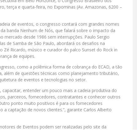
nsecutiva em Belo Horizonte, o Congresso Brasileiro dos
o, terça e quarta-feira, no Expominas (Av. Amazonas, 6200 –
 cadeia de eventos, o congresso contará com grandes nomes
, da banda Nenhum de Nós, que falará sobre o impacto da
 no mercado desde 1986 sem interrupções. Paulo Sergio
colas de Samba de São Paulo, abordará os desafios na
mo Zé Ricardo, músico e curador do palco Sunset do Rock in
erança de equipes.
ongresso, como a polêmica forma de cobrança do ECAD, a tão
ra, além de questões técnicas como planejamento tributário,
rquitetura de eventos e tecnologias no setor.
, capacitar, entender um pouco mais a cadeia produtiva do
os, parceiros, fornecedores, contratantes e conhecer outros
. Outro ponto muito positivos é para os fornecedores
 a captação de novos clientes.”, garante Carlos Alberto
omotores de Eventos podem ser realizadas pelo site da