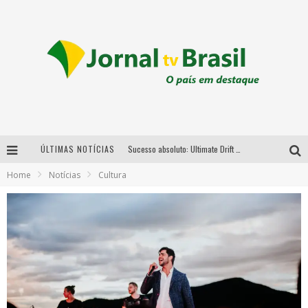
ÚLTIMAS NOTÍCIAS
Sucesso absoluto: Ultimate Drift 2026 reúne milhares de fãs e consagra campeões no Mega Space
Home
Notícias
Cultura
LMaior campeonato de drift da América Latina arrecada doações para vítimas das chuvas em MG neste fim de semana
Chega de mistério! Baianas Ozadas lança tema do carnaval de 2026 nesta terça-feira
Em abril, Boulevard Shopping BH realiza sorteio de TVs 4K