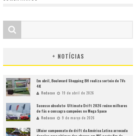
+ NOTÍCIAS
Em abril, Boulevard Shopping BH realiza sorteio de TVs
4K
Redacao
19 de abril de 2026
Sucesso absoluto: Ultimate Drift 2026 reúne milhares
de fãs e consagra campeões no Mega Space
Redacao
9 de março de 2026
LMaior campeonato de drift da América Latina arrecada
doações para vítimas das chuvas em MG neste fim de