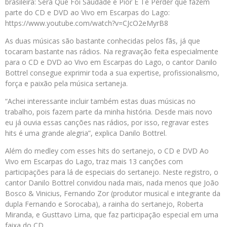
brasileira: Será Que Foi Saudade e Pior É Te Perder que fazem
parte do CD e DVD ao Vivo em Escarpas do Lago:
https://www.youtube.com/watch?v=CJcO2eMyrB8
As duas músicas são bastante conhecidas pelos fãs, já que
tocaram bastante nas rádios. Na regravação feita especialmente
para o CD e DVD ao Vivo em Escarpas do Lago, o cantor Danilo
Bottrel consegue exprimir toda a sua expertise, profissionalismo,
força e paixão pela música sertaneja.
“Achei interessante incluir também estas duas músicas no
trabalho, pois fazem parte da minha história. Desde mais novo
eu já ouvia essas canções nas rádios, por isso, regravar estes
hits é uma grande alegria”, explica Danilo Bottrel.
Além do medley com esses hits do sertanejo, o CD e DVD Ao
Vivo em Escarpas do Lago, traz mais 13 canções com
participações para lá de especiais do sertanejo. Neste registro, o
cantor Danilo Bottrel convidou nada mais, nada menos que João
Bosco & Vinicius, Fernando Zor (produtor musical e integrante da
dupla Fernando e Sorocaba), a rainha do sertanejo, Roberta
Miranda, e Gusttavo Lima, que faz participação especial em uma
faixa do CD.