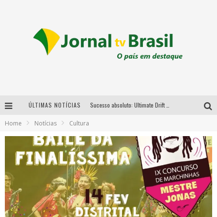
ÚLTIMAS NOTÍCIAS
Sucesso absoluto: Ultimate Drift 2026 reúne milhares de fãs e consagra campeões no Mega Space
Home
Notícias
Cultura
LMaior campeonato de drift da América Latina arrecada doações para vítimas das chuvas em MG neste fim de semana
Chega de mistério! Baianas Ozadas lança tema do carnaval de 2026 nesta terça-feira
Em abril, Boulevard Shopping BH realiza sorteio de TVs 4K