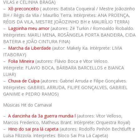
VILAS e CELINHA BRAGA)
–
Xô preconceito
( autores: Batista Coqueiral / Mestre Joãozinho
BH / Régis da Vila / Maurílio Terra. Intérpretes: ANA PROENÇA,
RÉGIS DA VILA, MESTRE JOÃOZINHO BH e MAURÍLIO TERRA)
–
Lagoinha meu amor
(autores: Zé Turkin / Romoaldo Riobaldo.
Intérpretes: MARLI MENA, ROSÂNGELA PORTA BANDEIRA, CIDA
BATERIA e JOÃO CINTURA FINA)
–
Marcha da Liberdade
(autor: Makely Ka. Intérprete: LIVIA
ITABORAY)
–
Folia Mineira
(autores: Flávio Boca e Vitor Veloso.
Intérprete: FLAVIO BOCA, BÁRBARA BARCELLOS e BIANCA
LUAR)
–
Chuva de Culpa
(autores: Gabriel Arruda e Filipe Gonçalves.
Intérpretes: GABRIEL ARRUDA, FILIPE GONÇALVES, GABRIEL
GANIME e PEDRO RAMOS)
Músicas Hit do Carnaval
–
A dancinha da 3a guerra mundia
l
(autores: Vitor Velloso,
Marcos Frederico, Matheus Brant. Intérprete: Orquestra Royal)
–
Hino do sai pra lá capeta
(autores: Rodolfo Pinhón Bechtlufft e
Luísa Filizzola. Interpretes: Bloco Sai Pra Lá Capeta)