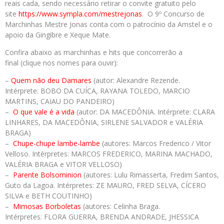
reais cada, sendo necessário retirar o convite gratuito pelo
site
https://www.sympla.com/
mestrejonas
. O 9º Concurso de
Marchinhas Mestre Jonas conta com o patrocínio da Amstel e o
apoio da Gingibre e Xeque Mate.
Confira abaixo as marchinhas e hits que concorrerão a
final (clique nos nomes para ouvir):
–
Quem não deu
Damares
(autor: Alexandre Rezende.
Intérprete: BOBO DA CUÍCA, RAYANA TOLEDO, MARCIO
MARTINS, CAIAU DO PANDEIRO)
–
O que vale é a vida
(autor: DA MACEDÔNIA. Intérprete: CLARA
LINHARES, DA MACEDÔNIA, SIRLENE SALVADOR e VALÉRIA
BRAGA)
–
Chupe-chupe lambe-lambe
(autores: Marcos Frederico / Vitor
Velloso. Intérpretes: MARCOS FREDERICO, MARINA MACHADO,
VALÉRIA BRAGA e VITOR VELLOSO)
–
Parente
Bolsominion
(autores: Lulu Rimasserta, Fredim Santos,
Guto da Lagoa. Intérpretes: ZE MAURO, FRED SELVA, CÍCERO
SILVA e BETH COUTINHO)
–
Mimosas Borboletas
(autores: Celinha Braga.
Intérpretes: FLORA GUERRA, BRENDA ANDRADE, JHESSICA