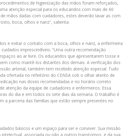
 procedimentos de higienização das mãos foram reforçados,
uma atenção especial para os educandos com mais de 60
de mãos dadas com cuidadores, estes deverão lavar as com
sto, boca, olhos e nariz”, salienta.
 e evitar o contato com a boca, olhos e nariz, a enfermeira
s cuidados imprescindíveis. “Uma outra recomendação
 espaços ao ar livre. Os educandos que apresentarem tosse e
 bem como mantê-los distantes dos demais. A verificação dos
pressão arterial, também tem recebido atenção especial. Tudo
a ofertada no refeitório do CENSA sob o olhar atento de
 medicação nas doses recomendadas e no horário correto
l de atenção da equipe de cuidadores e enfermeiros. Essa
horas do dia e em todos os sete dias da semana. O trabalho é
m a parceria das famílias que estão sempre presentes no
idados básicos e um espaço para ser e conviver. Sua missão
intelectual, associada ou não a outros transtornos, e da sua