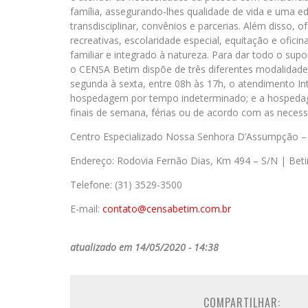
família, assegurando-lhes qualidade de vida e uma 
transdisciplinar, convênios e parcerias. Além disso,
recreativas, escolaridade especial, equitação e ofic
familiar e integrado à natureza. Para dar todo o supo
o CENSA Betim dispõe de três diferentes modalidad
segunda à sexta, entre 08h às 17h, o atendimento I
hospedagem por tempo indeterminado; e a hospedage
finais de semana, férias ou de acordo com as necess
Centro Especializado Nossa Senhora D’Assumpção 
Endereço: Rodovia Fernão Dias, Km 494 – S/N | Be
Telefone: (31) 3529-3500
E-mail:
contato@censabetim.com.br
atualizado em 14/05/2020 - 14:38
COMPARTILHAR: