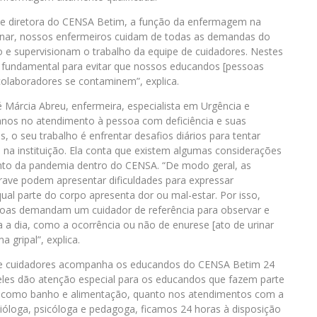
 e diretora do CENSA Betim, a função da enfermagem na
iplinar, nossos enfermeiros cuidam de todas as demandas do
e supervisionam o trabalho da equipe de cuidadores. Nestes
fundamental para evitar que nossos educandos [pessoas
 colaboradores se contaminem”, explica.
Márcia Abreu, enfermeira, especialista em Urgência e
anos no atendimento à pessoa com deficiência e suas
s, o seu trabalho é enfrentar desafios diários para tentar
na instituição. Ela conta que existem algumas considerações
nto da pandemia dentro do CENSA. “De modo geral, as
rave podem apresentar dificuldades para expressar
al parte do corpo apresenta dor ou mal-estar. Por isso,
oas demandam um cuidador de referência para observar e
a a dia, como a ocorrência ou não de enurese [ato de urinar
 gripal”, explica.
de cuidadores acompanha os educandos do CENSA Betim 24
a eles dão atenção especial para os educandos que fazem parte
ria, como banho e alimentação, quanto nos atendimentos com a
dióloga, psicóloga e pedagoga, ficamos 24 horas à disposição