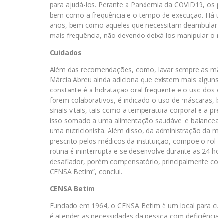
para ajudá-los. Perante a Pandemia da COVID19, os
bem como a frequência e o tempo de execução. Há 
anos, bem como aqueles que necessitam deambular 
mais frequência, não devendo deixá-los manipular o ro
Cuidados
Além das recomendações, como, lavar sempre as mãos
Márcia Abreu ainda adiciona que existem mais algun
constante é a hidratação oral frequente e o uso dos
forem colaborativos, é indicado o uso de máscaras,
sinais vitais, tais como a temperatura corporal e a 
isso somado a uma alimentação saudável e balancead
uma nutricionista. Além disso, da administração da
prescrito pelos médicos da instituição, compõe o ro
rotina é ininterrupta e se desenvolve durante as 24 
desafiador, porém compensatório, principalmente co
CENSA Betim”, conclui.
CENSA Betim
Fundado em 1964, o CENSA Betim é um local para cu
é atender as necessidades da pessoa com deficiência 