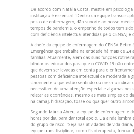
De acordo com Natália Costa, mestre em psicologia
instituição é essencial. “Dentro da equipe transdisc
posto de enfermagem, dão suporte ao nosso médico 
tempos de pandemia, o empenho de todos tem sido 
com deficiência intelectual atendidas pelo CENSA] e
A chefe da equipe de enfermagem do CENSA Betim é 
Emergência que trabalha na entidade há mais de 24 
famílias. Atualmente, além das suas funções rotineira
blindar os educandos para que o COVID-19 não entre 
que devem ser levadas em conta para o enfrentame
pessoas com deficiência intelectual de moderada a g
claramente o que estão sentindo ou mesmo indicar qu
necessitam de uma atenção especial e algumas pess
relatar as ocorrências, mesmo as mais simples do di
na cama], hidratação, tosse ou qualquer outro sintoma
Segundo Márcia Abreu, a equipe de enfermagem e 
horas por dia, para dar total apoio. Ela ainda lembr
do grupo de risco. “Seja nas atividades de vida diá
equipe transdisciplinar, como fisioterapeuta, fonoau