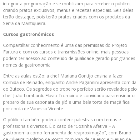
integrar a programação e se mobilizam para receber o público,
criando pratos exclusivos, menus e receitas especiais. Seis deles
terão destaque, pois terão pratos criados com os produtos da
Serra da Mantiqueira.
Cursos gastronômicos
Compartilhar conhecimento é uma das premissas do Projeto
Fartura e com os cursos e transmissões online, mais pessoas
podem ter acesso ao conteúdo de qualidade gerado por grandes
nomes da gastronomia.
Entre as aulas estão: a chef Mariana Gontijo ensina a fazer
Comida de Reinado, enquanto André Pagannini apresenta comida
de Buteco. Os segredos do tropeiro perfeito serão revelados pelo
chef João Lombardi. Flávio Trombino é convidado para ensinar o
preparo de sua caponata de jiló e uma bela torta de maçã fica
por conta de Vanessa Vicente.
O público também poderá conferir palestras com temas e
profissionais diversos. É o caso de “Cozinha Afetiva – A
gastronomia como ferramenta de reaproximação”, com Bruno
de Oliveira; “Bolinho de Porco com Pão de Queijo” e “Feijão de