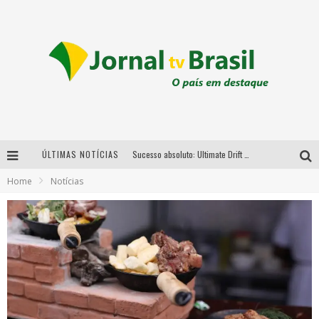
ÚLTIMAS NOTÍCIAS
Sucesso absoluto: Ultimate Drift 2026 reúne milhares de fãs e consagra campeões no Mega Space
Home
Notícias
LMaior campeonato de drift da América Latina arrecada doações para vítimas das chuvas em MG neste fim de semana
Chega de mistério! Baianas Ozadas lança tema do carnaval de 2026 nesta terça-feira
Em abril, Boulevard Shopping BH realiza sorteio de TVs 4K