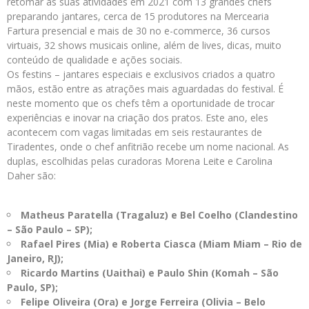
retomar as suas atividades em 2021 com 13 grandes chefs
preparando jantares, cerca de 15 produtores na Mercearia
Fartura presencial e mais de 30 no e-commerce, 36 cursos
virtuais, 32 shows musicais online, além de lives, dicas, muito
conteúdo de qualidade e ações sociais.
Os festins – jantares especiais e exclusivos criados a quatro
mãos, estão entre as atrações mais aguardadas do festival. É
neste momento que os chefs têm a oportunidade de trocar
experiências e inovar na criação dos pratos. Este ano, eles
acontecem com vagas limitadas em seis restaurantes de
Tiradentes, onde o chef anfitrião recebe um nome nacional. As
duplas, escolhidas pelas curadoras Morena Leite e Carolina
Daher são:
Matheus Paratella (Tragaluz) e Bel Coelho (Clandestino
– São Paulo – SP);
Rafael Pires (Mia) e Roberta Ciasca (Miam Miam – Rio de
Janeiro, RJ);
Ricardo Martins (Uaithai) e Paulo Shin (Komah – São
Paulo, SP);
Felipe Oliveira (Ora) e Jorge Ferreira (Olivia – Belo