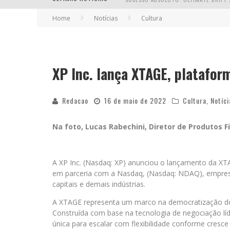
Home
Notícias
Cultura
EM ABRIL, BOULEVARD SHOPPING BH R
XP Inc. lança XTAGE, plataform
Redacao
16 de maio de 2022
Cultura
,
Notíci
Na foto, Lucas Rabechini, Diretor de Produtos F
A XP Inc. (Nasdaq: XP) anunciou o lançamento da XT
em parceria com a Nasdaq, (Nasdaq: NDAQ), empresa
capitais e demais indústrias.
A XTAGE representa um marco na democratização do a
Construída com base na tecnologia de negociação lí
única para escalar com flexibilidade conforme cresc