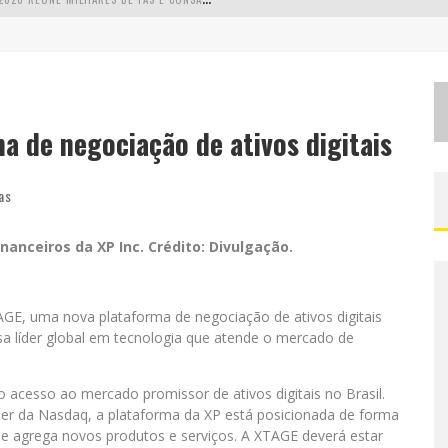
L
MAIOR CAMPEONATO DE DRIFT DA AMÉRICA LATINA ARRECADA DOAÇÕES PARA VÍTIMAS DAS CHUVAS EM MG NESTE FIM DE SEMANA
C
HEGA DE MISTÉRIO! BAIANAS OZADAS LANÇA TEMA DO CARNAVAL DE 2026 NESTA TERÇA-FEIRA
EALIZA SORTEIO DE TVS 4K
a de negociação de ativos digitais
as
inanceiros da XP Inc. Crédito: Divulgação.
AGE, uma nova plataforma de negociação de ativos digitais
 líder global em tecnologia que atende o mercado de
cesso ao mercado promissor de ativos digitais no Brasil.
der da Nasdaq, a plataforma da XP está posicionada de forma
e e agrega novos produtos e serviços. A XTAGE deverá estar