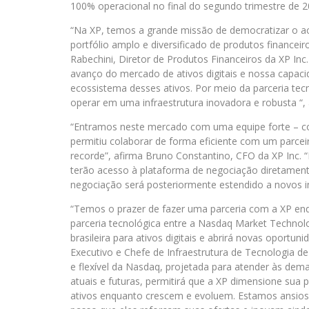
100% operacional no final do segundo trimestre de 2
“Na XP, temos a grande missão de democratizar o ace
portfólio amplo e diversificado de produtos financei
Rabechini, Diretor de Produtos Financeiros da XP In
avanço do mercado de ativos digitais e nossa capaci
ecossistema desses ativos. Por meio da parceria te
operar em uma infraestrutura inovadora e robusta “, 
“Entramos neste mercado com uma equipe forte – com
permitiu colaborar de forma eficiente com um parcei
recorde”, afirma Bruno Constantino, CFO da XP Inc.
terão acesso à plataforma de negociação diretamente
negociação será posteriormente estendido a novos i
“Temos o prazer de fazer uma parceria com a XP enq
parceria tecnológica entre a Nasdaq Market Technol
brasileira para ativos digitais e abrirá novas oportun
Executivo e Chefe de Infraestrutura de Tecnologia d
e flexível da Nasdaq, projetada para atender às de
atuais e futuras, permitirá que a XP dimensione sua 
ativos enquanto crescem e evoluem. Estamos ansioso