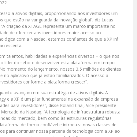
022.
sso a ativos digitais, proporcionando aos investidores um
ros que estão na vanguarda da inovação global”, diz Lucas
c. “A criação da XTAGE representa um marco importante no
dade de oferecer aos investidores maior acesso ao
cnológica com a Nasdaq, estamos confiantes de que a XP irá
acrescenta.
 talentos, habilidades e experiências diversos – o que nos
ro líder do setor e desenvolver esta plataforma em tempo
 “No momento do lançamento, nossos 3,5 milhões de clientes
 no aplicativo que já estão familiarizados. O acesso à
nvestidores conforme a plataforma crescer”.
uanto avançam em sua estratégia de ativos digitais. A
ogy e a XP é um pilar fundamental na expansão da empresa
idades para investidores”, disse Roland Chai, Vice-presidente
e Mercado da Nasdaq. “A tecnologia de infraestrutura robusta
mandas do mercado, bem como às estruturas regulatórias
plataforma de forma confiável e introduza novas classes de
s para continuar nossa parceria de tecnologia com a XP ao