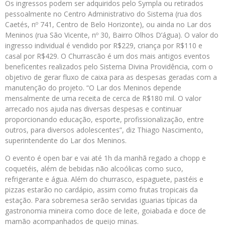
Os ingressos podem ser adquiridos pelo Sympla ou retirados
pessoalmente no Centro Administrativo do Sistema (rua dos
Caetés, nº 741, Centro de Belo Horizonte), ou ainda no Lar dos
Meninos (rua São Vicente, nº 30, Bairro Olhos D’água). O valor do
ingresso individual é vendido por R$229, criança por R$110 e
casal por R$429. O Churrascão é um dos mais antigos eventos
beneficentes realizados pelo Sistema Divina Providência, com o
objetivo de gerar fluxo de caixa para as despesas geradas com a
manutenção do projeto. “O Lar dos Meninos depende
mensalmente de uma receita de cerca de R$180 mil. O valor
arrecado nos ajuda nas diversas despesas e continuar
proporcionando educação, esporte, profissionalização, entre
outros, para diversos adolescentes”, diz Thiago Nascimento,
superintendente do Lar dos Meninos.
O evento é open bar e vai até 1h da manhã regado a chopp e
coquetéis, além de bebidas não alcoólicas como suco,
refrigerante e água. Além do churrasco, espaguete, pastéis e
pizzas estarão no cardápio, assim como frutas tropicais da
estação. Para sobremesa serão servidas iguarias típicas da
gastronomia mineira como doce de leite, goiabada e doce de
mamão acompanhados de queijo minas.