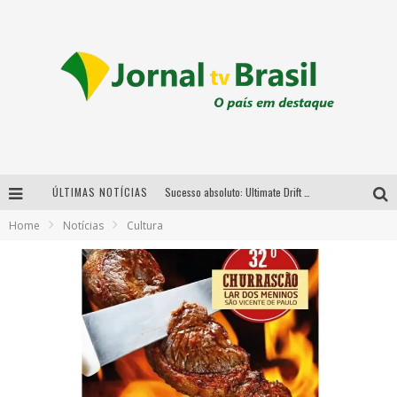
ÚLTIMAS NOTÍCIAS
Sucesso absoluto: Ultimate Drift 2026 reúne milhares de fãs e consagra campeões no Mega Space
Home
Notícias
Cultura
LMaior campeonato de drift da América Latina arrecada doações para vítimas das chuvas em MG neste fim de semana
Chega de mistério! Baianas Ozadas lança tema do carnaval de 2026 nesta terça-feira
Em abril, Boulevard Shopping BH realiza sorteio de TVs 4K