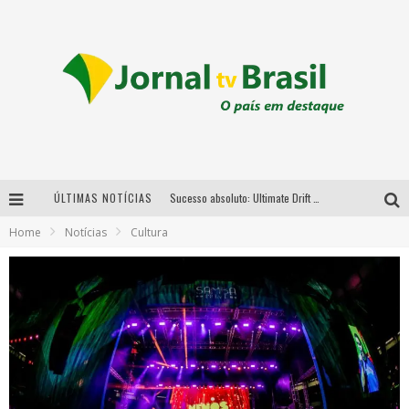
ÚLTIMAS NOTÍCIAS
Sucesso absoluto: Ultimate Drift 2026 reúne milhares de fãs e consagra campeões no Mega Space
Home
Notícias
Cultura
LMaior campeonato de drift da América Latina arrecada doações para vítimas das chuvas em MG neste fim de semana
Chega de mistério! Baianas Ozadas lança tema do carnaval de 2026 nesta terça-feira
Em abril, Boulevard Shopping BH realiza sorteio de TVs 4K