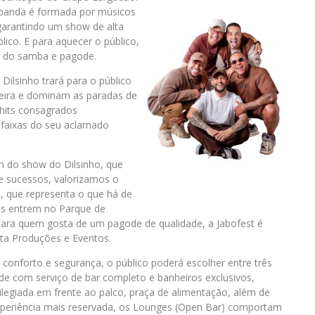
 banda é formada por músicos
 garantindo um show de alta
lico. E para aquecer o público,
 do samba e pagode.
Dilsinho trará para o público
eira e dominam as paradas de
 hits consagrados
faixas do seu aclamado
m do show do Dilsinho, que
e sucessos, valorizamos o
, que representa o que há de
s entrem no Parque de
Para quem gosta de um pagode de qualidade, a Jabofest é
rta Produções e Eventos.
conforto e segurança, o público poderá escolher entre três
de com serviço de bar completo e banheiros exclusivos,
ilegiada em frente ao palco, praça de alimentação, além de
 experiência mais reservada, os Lounges (Open Bar) comportam