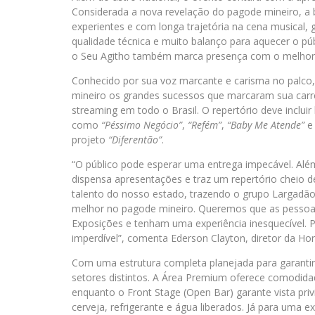
Considerada a nova revelação do pagode mineiro, a
experientes e com longa trajetória na cena musical,
qualidade técnica e muito balanço para aquecer o púb
o Seu Agitho também marca presença com o melhor
Conhecido por sua voz marcante e carisma no palco, 
mineiro os grandes sucessos que marcaram sua carr
streaming em todo o Brasil. O repertório deve incluir
como
“Péssimo Negócio”
,
“Refém”
,
“Baby Me Atende”
e 
projeto
“Diferentão”
.
“O público pode esperar uma entrega impecável. Alé
dispensa apresentações e traz um repertório cheio d
talento do nosso estado, trazendo o grupo Largadão
melhor no pagode mineiro. Queremos que as pessoa
Exposições e tenham uma experiência inesquecível. 
imperdível”, comenta Ederson Clayton, diretor da Ho
Com uma estrutura completa planejada para garantir 
setores distintos. A Área Premium oferece comodida
enquanto o Front Stage (Open Bar) garante vista priv
cerveja, refrigerante e água liberados. Já para uma