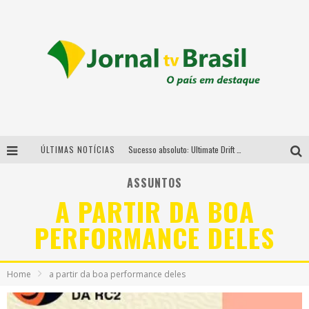
ÚLTIMAS NOTÍCIAS
Sucesso absoluto: Ultimate Drift 2026 reúne milhares de fãs e consagra campeões no Mega Space
LMaior campeonato de drift da América Latina arrecada doações para vítimas das chuvas em MG neste fim de semana
ASSUNTOS
A PARTIR DA BOA
Chega de mistério! Baianas Ozadas lança tema do carnaval de 2026 nesta terça-feira
PERFORMANCE DELES
Em abril, Boulevard Shopping BH realiza sorteio de TVs 4K
Home
a partir da boa performance deles