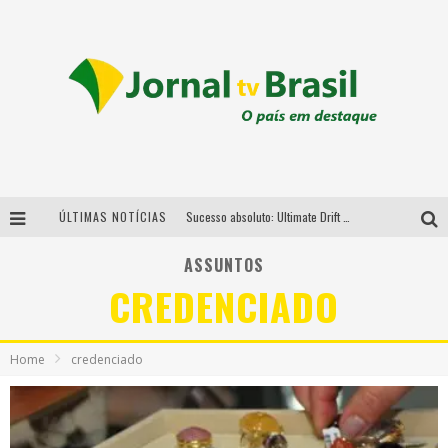
ÚLTIMAS NOTÍCIAS
Sucesso absoluto: Ultimate Drift 2026 reúne milhares de fãs e consagra campeões no Mega Space
LMaior campeonato de drift da América Latina arrecada doações para vítimas das chuvas em MG neste fim de semana
ASSUNTOS
CREDENCIADO
Chega de mistério! Baianas Ozadas lança tema do carnaval de 2026 nesta terça-feira
Em abril, Boulevard Shopping BH realiza sorteio de TVs 4K
Home
credenciado