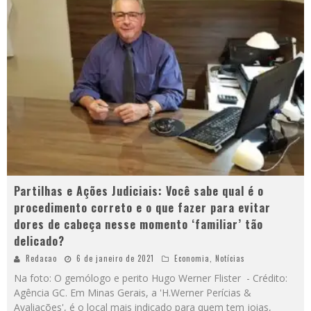
Partilhas e Ações Judiciais: Você sabe qual é o
procedimento correto e o que fazer para evitar
dores de cabeça nesse momento ‘familiar’ tão
delicado?
Redacao
6 de janeiro de 2021
Economia
,
Notícias
Na foto: O gemólogo e perito Hugo Werner Flister - Crédito:
Agência GC. Em Minas Gerais, a 'H.Werner Perícias &
Avaliações', é o local mais indicado para quem tem joias,