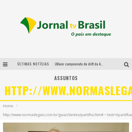
ÚLTIMAS NOTÍCIAS
LMaior campeonato de drift da América Latina arrecada doações para vítimas das chuvas em MG neste fim de semana
Chega de mistério! Baianas Ozadas lança tema do carnaval de 2026 nesta terça-feira
ASSUNTOS
HTTP://WWW.NORMASLEGAI
Em abril, Boulevard Shopping BH realiza sorteio de TVs 4K
Sucesso absoluto: Ultimate Drift 2026 reúne milhares de fãs e consagra campeões no Mega Space
Home
http://www.normaslegais.com.br/guia/clientes/partilha.htm#:~:text=Apartilha