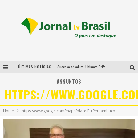
ÚLTIMAS NOTÍCIAS
Sucesso absoluto: Ultimate Drift 2026 reúne milhares de fãs e consagra campeões no Mega Space
LMaior campeonato de drift da América Latina arrecada doações para vítimas das chuvas em MG neste fim de semana
ASSUNTOS
HTTPS://WWW.GOOGLE.C
Chega de mistério! Baianas Ozadas lança tema do carnaval de 2026 nesta terça-feira
Em abril, Boulevard Shopping BH realiza sorteio de TVs 4K
Home
https://www.google.com/maps/place/R.+Pernambuco