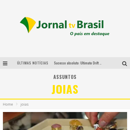
ÚLTIMAS NOTÍCIAS
Sucesso absoluto: Ultimate Drift 2026 reúne milhares de fãs e consagra campeões no Mega Space
LMaior campeonato de drift da América Latina arrecada doações para vítimas das chuvas em MG neste fim de semana
ASSUNTOS
JOIAS
Chega de mistério! Baianas Ozadas lança tema do carnaval de 2026 nesta terça-feira
Em abril, Boulevard Shopping BH realiza sorteio de TVs 4K
Home
joias