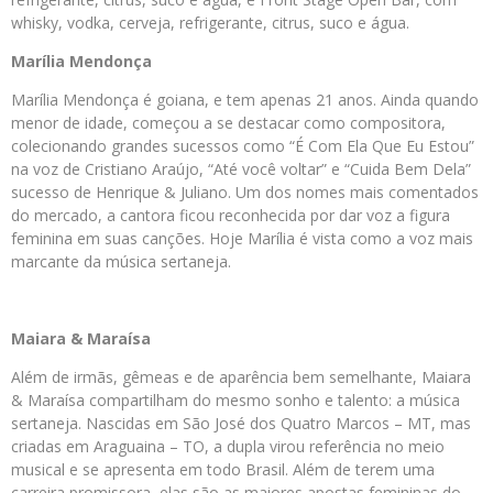
whisky, vodka, cerveja, refrigerante, citrus, suco e água.
Marília Mendonça
Marília Mendonça é goiana, e tem apenas 21 anos. Ainda quando
menor de idade, começou a se destacar como compositora,
colecionando grandes sucessos como “É Com Ela Que Eu Estou”
na voz de Cristiano Araújo, “Até você voltar” e “Cuida Bem Dela”
sucesso de Henrique & Juliano. Um dos nomes mais comentados
do mercado, a cantora ficou reconhecida por dar voz a figura
feminina em suas canções. Hoje Marília é vista como a voz mais
marcante da música sertaneja.
Maiara & Maraísa
Além de irmãs, gêmeas e de aparência bem semelhante, Maiara
& Maraísa compartilham do mesmo sonho e talento: a música
sertaneja. Nascidas em São José dos Quatro Marcos – MT, mas
criadas em Araguaina – TO, a dupla virou referência no meio
musical e se apresenta em todo Brasil. Além de terem uma
carreira promissora, elas são as maiores apostas femininas do