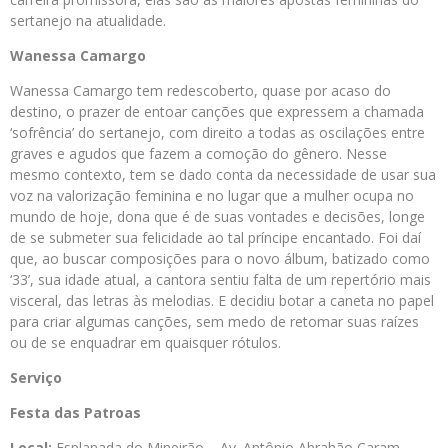
sertanejo na atualidade.
Wanessa Camargo
Wanessa Camargo tem redescoberto, quase por acaso do
destino, o prazer de entoar canções que expressem a chamada
‘sofrência’ do sertanejo, com direito a todas as oscilações entre
graves e agudos que fazem a comoção do gênero. Nesse
mesmo contexto, tem se dado conta da necessidade de usar sua
voz na valorização feminina e no lugar que a mulher ocupa no
mundo de hoje, dona que é de suas vontades e decisões, longe
de se submeter sua felicidade ao tal príncipe encantado. Foi daí
que, ao buscar composições para o novo álbum, batizado como
‘33’, sua idade atual, a cantora sentiu falta de um repertório mais
visceral, das letras às melodias. E decidiu botar a caneta no papel
para criar algumas canções, sem medo de retomar suas raízes
ou de se enquadrar em quaisquer rótulos.
Serviço
Festa das Patroas
Local:
Esplanada do Mineirão – Av. Antônio Abrahão Caram,