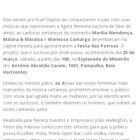
Elas vieram pra ficar! Depois de conquistarem o país com suas
músicas que representam a figura feminina na hora de falar de
amor, as cantoras sertanejas do momento
Marília Mendonça
,
Maiara & Maraísa
e
Wanessa Camargo
desembarcam na
capital mineira para apresentarem a
Festa das Patroas
. O
projeto, que é sucesso por onde passa, acontecerá no dia
25 de
março
, sábado, a partir das
16h
, na
Esplanada do
Mineirão
(Av.
Antônio Abrahão Caram, 1001, Pampulha, Belo
Horizonte).
Unidas no mesmo palco,
as d
onas das vozes femininas mais
marcantes da música sertaneja, prometem envolver o público
com show que agrada muito as mulheres, por se identificarem
com os sucessos, e também divertem os homens, que soltam as
vozes cantando junto.
Realizada pela Nenety Eventos e Empresário João Wellington, a
Festa das Patroas conta com três setores para que o público
possa escolher: Pista, Prime Open Bar, com vodka, cerveja,
refrigerante, citrus, suco e água, e Front Stage Open Bar, com