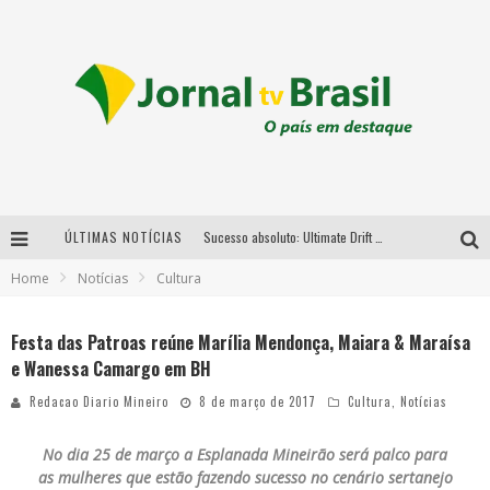
ÚLTIMAS NOTÍCIAS
Sucesso absoluto: Ultimate Drift 2026 reúne milhares de fãs e consagra campeões no Mega Space
Home
Notícias
Cultura
LMaior campeonato de drift da América Latina arrecada doações para vítimas das chuvas em MG neste fim de semana
Chega de mistério! Baianas Ozadas lança tema do carnaval de 2026 nesta terça-feira
Festa das Patroas reúne Marília Mendonça, Maiara & Maraísa
e Wanessa Camargo em BH
Em abril, Boulevard Shopping BH realiza sorteio de TVs 4K
Redacao Diario Mineiro
8 de março de 2017
Cultura
,
Notícias
No dia 25 de março a Esplanada Mineirão será palco para
as mulheres que estão fazendo sucesso no cenário sertanejo